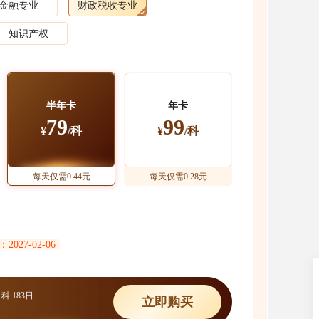
金融专业
财政税收专业
知识产权
半年卡
年卡
79
99
¥
/科
¥
/科
每天仅需0.44元
每天仅需0.28元
027-02-06
1科
183日
立即购买