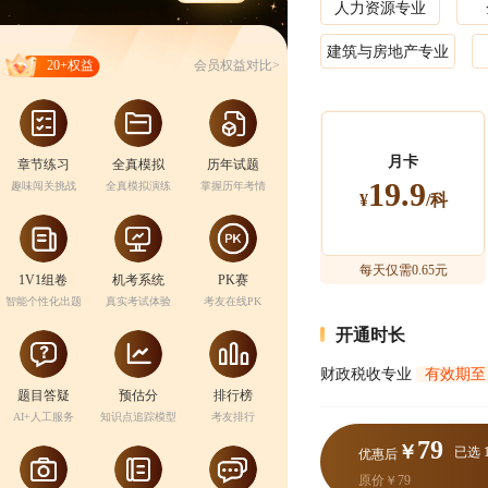
人力资源专业
建筑与房地产专业
会员权益对比>
20+权益
月卡
章节练习
全真模拟
历年试题
19.9
趣味闯关挑战
全真模拟演练
掌握历年考情
¥
/科
每天仅需0.65元
1V1组卷
机考系统
PK赛
智能个性化出题
真实考试体验
考友在线PK
开通时长
财政税收专业
有效期至：2
题目答疑
预估分
排行榜
AI+人工服务
知识点追踪模型
考友排行
79
￥
已选 
优惠后
原价￥79