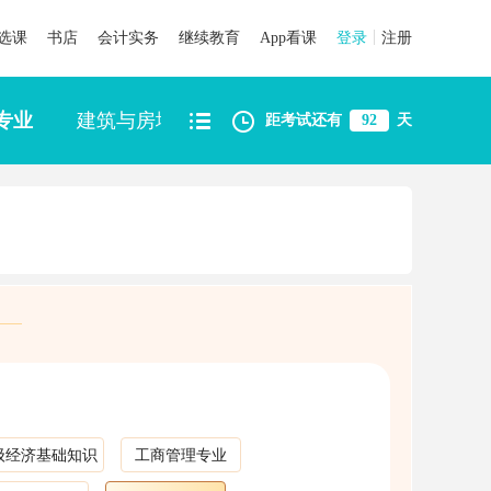
选课
书店
会计实务
继续教育
App看课
登录
注册
专业
建筑与房地产专业
知识产权
距考试还有
92
天
级经济基础知识
工商管理专业