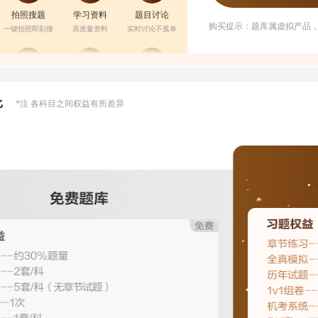
拍照搜题
学习资料
题目讨论
购买提示：题库属虚拟产品
一键拍照即刻搜
高质量资料
实时讨论不孤单
收藏题组卷
笔记题组卷
举一反三
比
*注 各科目之间权益有所差异
精选题目
记练结合
巩固加强理解