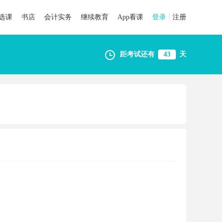
选课
书店
会计实务
继续教育
App看课
登录
注册
距考试还有
43
天