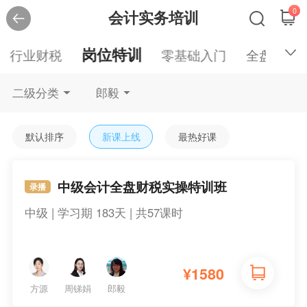
0
会计实务培训
岗位特训
行业财税
零基础入门
全盘账务
二级分类
郎毅
默认排序
新课上线
最热好课
中级会计全盘财税实操特训班
录播
中级 | 学习期 183天 | 共57课时
¥
1580
方源
周锑娟
郎毅