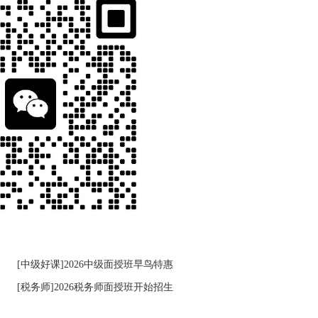
[中级好课]2026中级面授班早鸟特惠
[税务师]2026税务师面授班开始招生