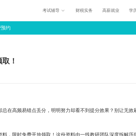
考试辅导
财税实务
高薪就业
学
费预约
领取！
却总在高频易错点丢分，明明努力却看不到提分效果？别让无效
资料，限时免费开放领取！这份资料由一线教研团队深度拆解历