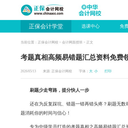
正保会计学堂
选课中心
免
当前位置：
正保会计网校
>
会计网面授班
> 正文
考题真相高频易错题汇总资料免费
2026/05/13 来源:
正保会计网校
字体：
大
小
打印
刷题少走弯路，提分快人一步
还在为反复踩坑、错题一错再错头疼？刷题无数
题消耗你的时间与信心！
专为中级学员打造的考题真相之高频易错题汇总