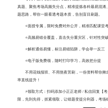
真题、聚焦考场高频失分点，精准提炼各科最易混淆
题思路，帮你一眼看透考题本质，告别盲目刷题。
⭐面授专属，限时免费对外公开，精准匹配课堂
⭐
高频易错全覆盖，直击失分重灾区，针对性突
⭐
解析通俗易懂，标注易错陷阱，学会举一反三
⭐
电子版免费领，随时打印学习，高效把分提
不用花钱报班、不用熬夜苦刷，一份资料帮你揪
率直线提升！
⚡️领取方式：扫码添加小正正老师 / 私信回复
限，先到先得，抓紧领取，让错题变提分利器，考场