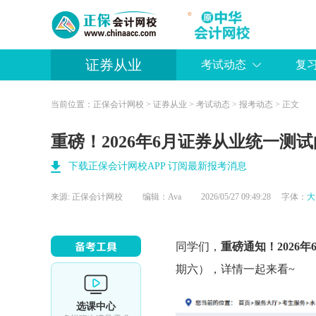
证券从业
考试动态
复
当前位置：
正保会计网校
>
证券从业
>
考试动态
>
报考动态
> 正文
重磅！2026年6月证券从业统一测
下载正保会计网校APP 订阅最新报考消息
来源:
正保会计网校
编辑：Ava
2026/05/27 09:49:28 字体：
大
同学们，
重磅通知！2026
期六），详情一起来看~
选课中心