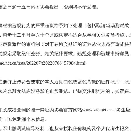
布之日起十五日内向协会提出，否则将不予受理。
将根据违规行为的严重程度给予如下处理：包括取消当场测试成
，禁考十二个月至六十个月或认定不适合从事相关业务等措施，
业声誉激励约束机制；对于在协会登记的证券从业人员严重或特
关规定采取纪律处分。相关纪律要求、违规处理和违规申辩详见
sac.net.cn/tzgg/202207/t20220708_57084.html
注册并上传符合要求的本人近期白色或蓝色背景的证件照片，照
照片比对无法通过将影响正常测试。已提交注册照片的，如存在
成绩查询的唯一网址为协会官方网站www.sac.net.cn，考生
作，以免泄漏个人信息。
，不出版测试辅导材料，也从未授权任何机构及个人代考生报名