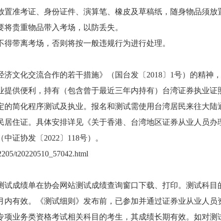
放置准考证、身份证件、演算笔、橡皮及草稿纸，随身物品须放
要将贵重物品带入考场，以防丢失。
不得带离考场，否则将按一般违规行为进行处理。
济文化交流合作的若干措施》（国台发〔2018〕1号）的精神
业提供便利，持有（包含曾于最近三年内持有）台湾证券执业证
定的简化程序测试及执业。报名和测试需使用台湾居民来往大陆
民居住证。具体安排详见《关于香港、台湾地区
证券从业
人员办
证协发〔2022〕118号）。
202205/t20220510_57042.html
测试成绩单在协会网站测试成绩查询窗口下载、打印。测试科目
月内有效。《测试细则》发布前，已参加并通过证券业从业人员
专项业务类资格考试相关科目的考生，其成绩长期有效。如对测