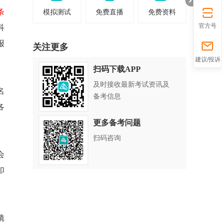
条
模拟测试
免费直播
免费资料
官方号
科
报
关注更多
折
建议/投诉
扫码下载APP
及时接收最新考试资讯及
名
备考信息
各
更多备考问题
扫码咨询
会
印
叠
镜