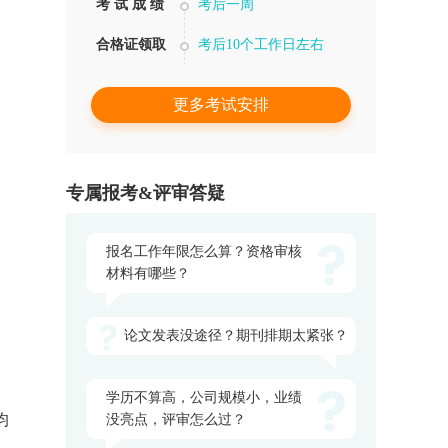
考 试 成 绩
考后一周
合格证领取
考后10个工作日左右
更多考试安排
专属报考&评审答疑
》
报名工作年限怎么算？资格审核
材料有哪些？
论文发表没途径？期刊排期太紧张？
学历不算高，公司规模小，业绩
均
没亮点，评审怎么过？