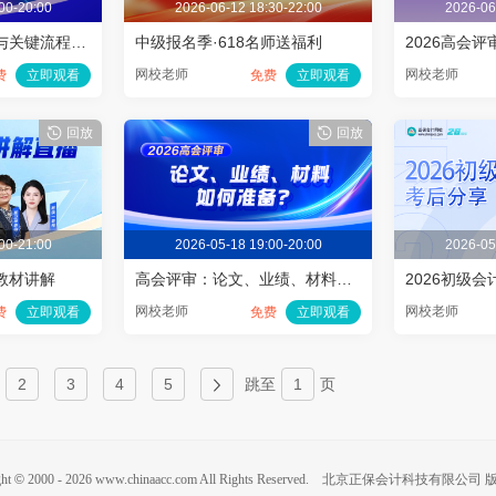
00-20:00
2026-06-12 18:30-22:00
2026-06
2026高会评审政策与关键流程全解
中级报名季·618名师送福利
2026高会评
网校老师
网校老师
费
立即观看
免费
立即观看
回放
回放
00-21:00
2026-05-18 19:00-20:00
2026-05
试教材讲解
高会评审：论文、业绩、材料如何准备？
2026初级
网校老师
网校老师
费
立即观看
免费
立即观看
2
3
4
5
跳至
页
ght
©
2000 -
2026
www.chinaacc.com All Rights Reserved. 北京正保会计科技有限公