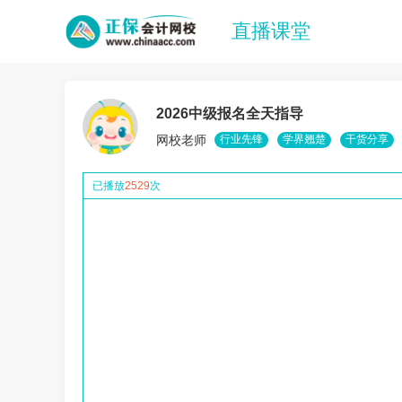
直播课堂
2026中级报名全天指导
网校老师
行业先锋
学界翘楚
干货分享
已播放
2529
次