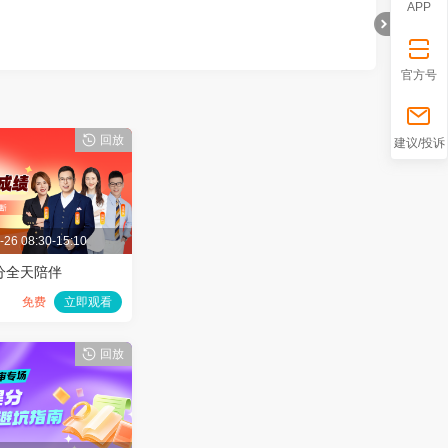
2.备考时间规划安排
APP
3.重点难点学习方法
老师介绍
官方号
网校特邀嘉宾，涵盖各个辅导，希望我们
能成为你财会路上的一束微光~
折
回放
建议/投诉
-26 08:30-15:10
查分全天陪伴
免费
立即观看
回放
叠