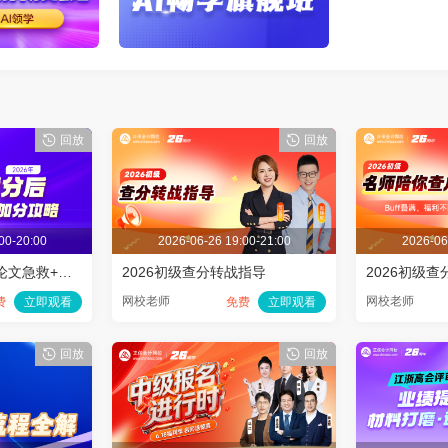
回放
回放
00-20:00
2026-06-26 19:00-21:00
2026-06
2026高会查分后：论文急救+业绩加分攻略
2026初级查分转战指导
2026初级
网校老师
网校老师
费
立即观看
免费
立即观看
回放
回放