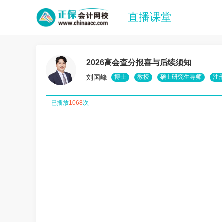
直播课堂
2026高会查分报喜与后续须知
刘国峰
博士
教授
硕士研究生导师
注
已播放
1068
次