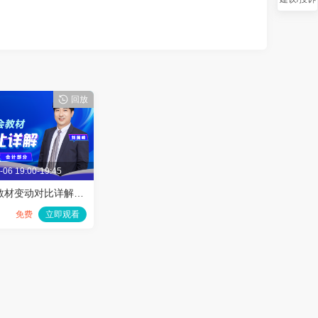
2.考后资格审核注意事项
3.通过后还应该做什么
老师介绍
一战成“会”，登“峰”造极。教授，硕士研
究生导师，博士，注册会计师，注册税务
师（现称税务师），注册资产评估
师。“梦想成真”辅导丛书高级会计职称
回放
《高级会计实务应试指南》和注册会计师
《会计经典题解》主编。博学多才，善于
将理论与实务和生活场景相联系，使得整
个授课过程生动活泼，妙趣横生；讲义图
文并茂，对知识点的梳理和总结让你瞬间
叠
-06 19:00-19:45
豁然开朗，思路清晰。这样幽默、睿智、
才思敏捷、讲课不枯燥的老师，是学员的
2026年高会教材变动对比详解-会计部分
大爱！
免费
立即观看