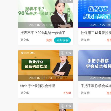
回放
2026-07-29 19:30-21:00
2026-07-27 19:
报表不平？90%是这一步错了
社保用工财务管控
孙立华
曾汉娥
免费
立即观看
免
回放
2026-07-21 19:30-21:30
2026-07-20 19:
物业行业最新税会处理
手把手教你学会成
孙立华
￥580
曾汉娥
免
回放