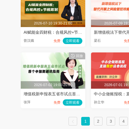
2026-07-10 19:30-21:00
2026-07-09 19:
AI赋能金四财税：合规风控+节税筹划
曾汉娥
梁石
免费
立即观看
免
回放
2026-07-02 19:00-20:00
2026-07-01 19:
增值税新申报表五省市试点首个申报期避坑指南
张萍
孙立华
免费
立即观看
免
1
2
3
4