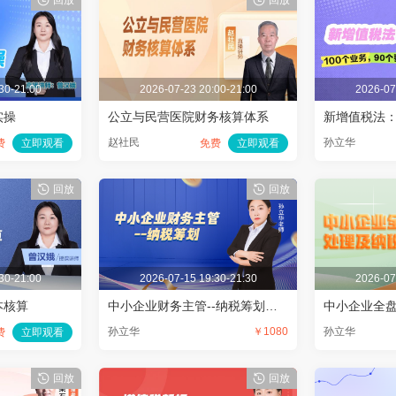
回放
回放
30-21:00
2026-07-23 20:00-21:00
2026-07
实操
公立与民营医院财务核算体系
赵社民
孙立华
费
立即观看
免费
立即观看
回放
回放
30-21:00
2026-07-15 19:30-21:30
2026-07
本核算
中小企业财务主管--纳税筹划（2）企业所得税篇
孙立华
￥1080
孙立华
费
立即观看
回放
回放