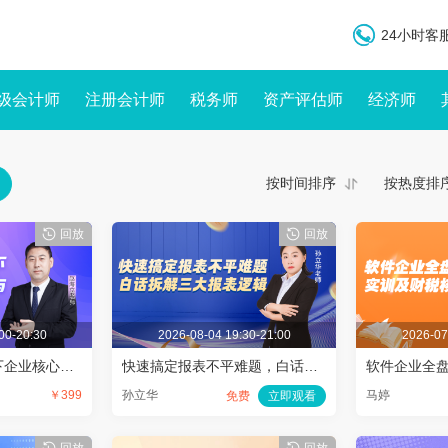
24小时客服
级会计师
注册会计师
税务师
资产评估师
经济师
按时间排序
按热度排
回放
回放
00-20:30
2026-08-04 19:30-21:00
2026-07
《增值税法》新规下企业核心税务风险与全流程防范指南（第11节）
快速搞定报表不平难题，白话拆解三大报表逻辑
￥399
孙立华
马婷
免费
立即观看