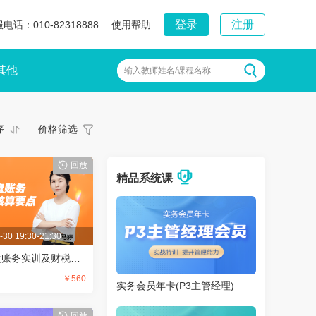
登录
注册
电话：010-82318888
使用帮助
其他
输入教师姓名/课程名称
序
价格筛选
回放
精品系统课
-30 19:30-21:30
精
软件企业全盘账务实训及财税核算要点
￥560
实务会员年卡(P3主管经理)