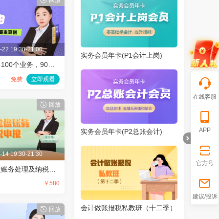
回放
-22 19:30-21:00
实务会员年卡(P1会计上岗)
新增值税法：100个业务，90个要重算税
品
免费
立即观看
在线客服
回放
APP
实务会员年卡(P2总账会计)
-14 19:30-21:30
官方号
中小企业全盘账务处理及纳税申报
￥580
折
建议/投诉
会计做账报税私教班（十二季）
回放