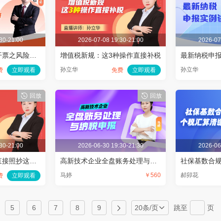
30-21:00
2026-07-08 19:30-21:00
2026-07
新增值税法下替代开票之风险管控攻略
增值税新规：这3种操作直接补税
最新纳税申
孙立华
孙立华
费
立即观看
免费
立即观看
回放
回放
30-21:00
2026-06-30 19:30-21:30
2026-06
中小企做账报税：直接照抄这套流程
高新技术企业全盘账务处理与纳税申报
马婷
￥560
郝卯花
费
立即观看
5
6
7
8
9
20条/页
跳至
页