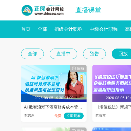
直播课堂
首页
全部
初级会计职称
中级会计职称
高
全部
直播中
预告
回放
回放
2026-08-05 19:30-21:00
2026-08-05 19:
AI 数智浪潮下酒店财务成本管理、税务风控与社保应对
李志惠
赵海立
免费
立即观看