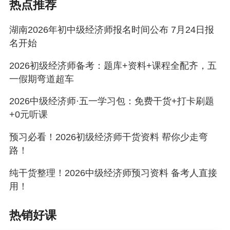
热点推荐
网校2026年初级经济师课程火热招生中，无论你
是零基础小白，还是有一定基础想提升的学员，
湖南2026年初中级经济师报名时间公布 7月24日报
名开始
都能找到适合自己的课程，跟着专业老师学，少
走弯路、节省时间，轻松拿下初级经济师证书！
2026初级经济师备考：题库+资料+课程全配齐，五
一假期弯道超车
免费试听新课>>
、
了解初经好课>>
2026中级经济师·五一学习包：免费干货+打卡刷题
+0元听课
预习必看！2026初级经济师干货资料 帮你少走弯
路！
纯干货整理！2026中级经济师预习资料 备考人直接
用！
热销好课