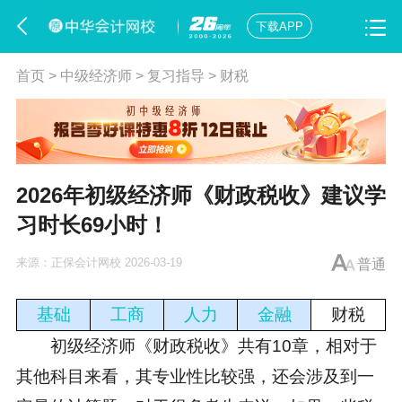
下载APP
首页
>
中级经济师
>
复习指导
>
财税
2026年初级经济师《财政税收》建议学
习时长69小时！
来源：
正保会计网校
2026-03-19
普通
基础
工商
人力
金融
财税
初级经济师《财政税收》共有10章，相对于
其他科目来看，其专业性比较强，还会涉及到一