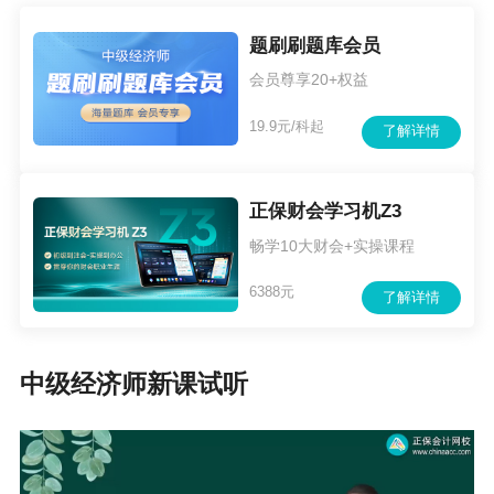
题刷刷题库会员
会员尊享20+权益
19.9元/科起
了解详情
正保财会学习机Z3
畅学10大财会+实操课程
6388元
了解详情
中级经济师新课试听