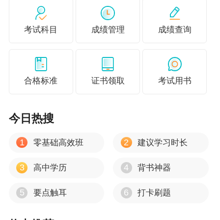
考试科目
成绩管理
成绩查询
（戳上图查看高清图）
微信扫描二维码 免费领取完整版↓↓↓
合格标准
证书领取
考试用书
今日热搜
1
2
零基础高效班
建议学习时长
3
4
高中学历
背书神器
5
6
要点触耳
打卡刷题
▲温馨提示：手机端用户可先截图保存二维码，
再打开微信扫码操作。