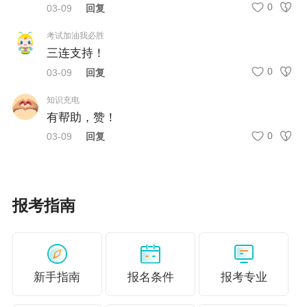
0
03-09
回复
《承诺书》及《工作证明》样表请查看附件2和附
件3。
考试加油我必胜
三连支持！
三、提交时间、方式及要求
0
03-09
回复
2026年3月6日至3月11日，请将需提交的核查材
知识充电
有帮助，赞！
料原件扫描件，压缩后以“姓名.zip”命名，邮件主
0
03-09
回复
题：姓名+经济单独划线核查，发送至广西人事考
试院工作邮箱zzqrsksy@rst.gxzf.gov.cn
。请按时
提交材料，未在规定时间内按要求提交核查材料
报考指南
的视为自动放弃，不再受理（邮箱接收材料截止
时间：2026年3月11日24：00，以邮件成功发送
日期为准）。
新手指南
报名条件
报考专业
四、其他