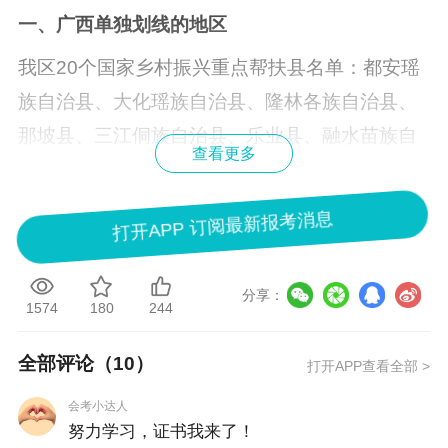
一、广西单独划线的地区
我区20个国家乡村振兴重点帮扶县名单：都安瑶
族自治县、大化瑶族自治县、隆林各族自治县、
那坡县、三江侗族自治县、乐业县、融水苗族自
查看更多
治县、凤山县、东兰县、德保县、天等县、罗城
仫佬族自治县、昭平县、靖西市、巴马瑶族自治
打开APP 订阅最新报考消息
县、凌云县、马山县、忻城县、田林县、环江毛
南族自治县。
分享：
1574
180
244
二、核查所需材料
在我区单独划线合格人员名单中的考生，需提
全部评论（
10
）
打开APP查看全部 >
交：本人身份证和户口簿本人页扫描件、承诺
会考小达人
书、工作证明、社保参保证明。
努力学习，证书我来了！