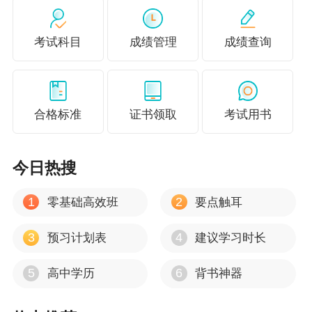
请如实填写相关信息，如提供虚假信息、虚假证
明材料或者以其他不正当手段取得单独划线职业
考试科目
成绩管理
成绩查询
资格证书的，按照《专业技术人员资格考试违纪
违规行为处理规定》（人力资源社会保障部令第3
1号）第十条处理。涉嫌犯罪的，依法移交公安机
合格标准
证书领取
考试用书
关处理。
咨询电话：0771—12333（自治区本级人社业
今日热搜
务）。
1
2
零基础高效班
要点触耳
广西壮族自治区人事考试院
3
4
预习计划表
建议学习时长
2026年3月6日
附件1：2025年度初级、中级经济专业技术资格
5
6
高中学历
背书神器
考试单独划线广西考区成绩合格人员名单.xls