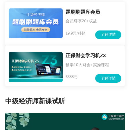
题刷刷题库会员
会员尊享20+权益
19.9元/科起
了解详情
正保财会学习机Z3
畅学10大财会+实操课程
6388元
了解详情
中级经济师新课试听