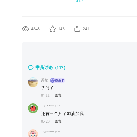
程>
4848
143
241
学员讨论（
117
）
梁娟
学习了
04-11
回复
189****9559
还有三个月了加油加我
06-23
回复
181****0559