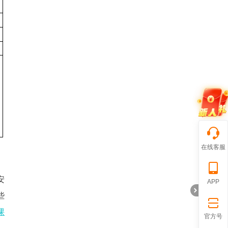
在线客服
安
APP
些
课
官方号