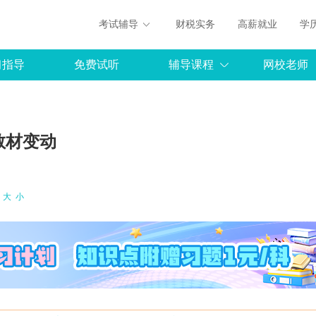
考试辅导
财税实务
高薪就业
学
习指导
免费试听
辅导课程
网校老师
教材变动
：
大
小