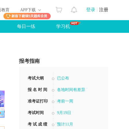
登录
注册
历教育
APP下载
每日一练
学习机
报考指南
考试大纲
已公布
报 名 时 间
各地时间有差异
准考证打印
考前一周
考试时间
9月19日
考 试 成 绩
预计11月