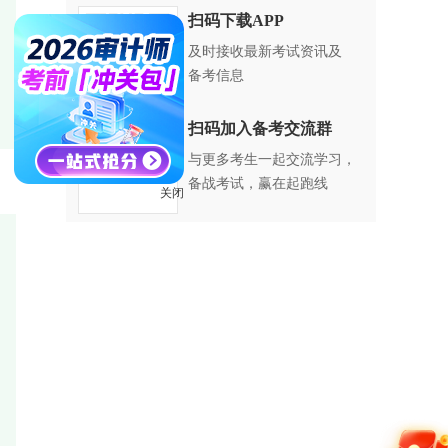
加
扫码下载APP
上
及时接收最新考试资讯及
，
备考信息
扫码加入备考交流群
与更多考生一起交流学习，
备战考试，赢在起跑线
关闭
要
行
做