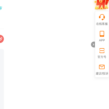
审
在线客服
APP
官方号
折
建议/投诉