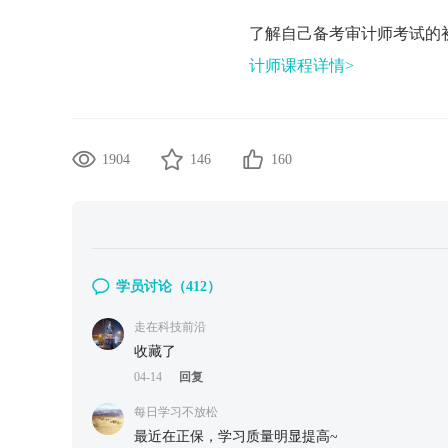
了解自己备考审计师考试的
计师课程详情>
1904
146
160
学员讨论（
412
）
走在科技前沿
收藏了
04-14
回复
每日学习不放松
最近在正保，学习质量明显提高~