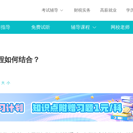
考试辅导
财税实务
高薪就业
学
习指导
免费试听
辅导课程
网校老师
课程如何结合？
：
大
小