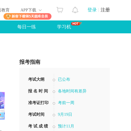
登录
注册
历教育
APP下载
每日一练
学习机
报考指南
考试大纲
已公布
报 名 时 间
各地时间有差异
准考证打印
考前一周
考试时间
9月19日
考 试 成 绩
预计11月