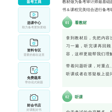
教材做为备考审计师最基础
书＆课程完美结合进行备考
0
1
看教材
选课中心
助力备考更快更稳
拿到教材后，先把内容
习一遍，听完课再回顾
资料专区
容，这样更能帮我们理
需要的都在这里
带着问题听课，对重点
听课或者在答疑板上提
免费题库
带你花式刷题
0
2
听课
财会书店
好课配好书