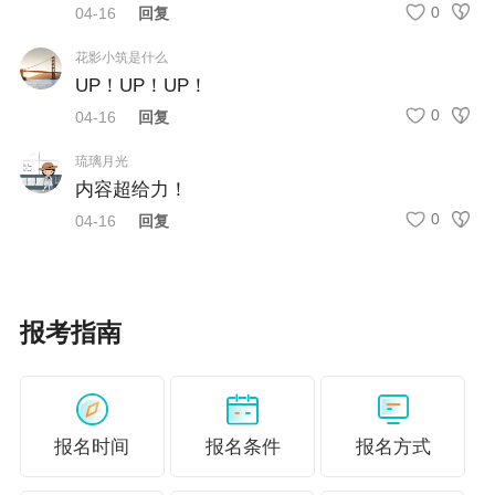
更多推荐：
0
04-16
回复
恭喜各位中级会计考生！2026年中级AI刷题60分班·刷刷过
花影小筑是什么
UP！UP！UP！
特训包火爆来袭！
0
04-16
回复
【汇总】2026年中级会计职称考试报名 这些地区要求完成
琉璃月光
继续教育
内容超给力！
0
04-16
回复
报考指南
报名时间
报名条件
报名方式