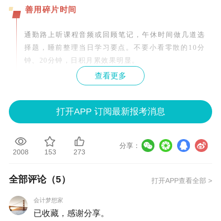
善用碎片时间
通勤路上听课程音频或回顾笔记，午休时间做几道选
择题，睡前整理当日学习要点。不要小看零散的10分
钟、20分钟，日积月累效果明显。
查看更多
周末集中深度学习
打开APP 订阅最新报考消息
周六上午安排完整时间做一套模拟卷，下午核对解
析、整理错题；周日攻克本周未理解的难点。周末集
中处理需要连续思考的章节，如实务中的合并报表、
分享：
2008
153
273
财管中的投资决策等。
此外，建立“滚动复习”机制——每天开始新内容前用1
全部评论（
5
）
打开APP查看全部 >
5分钟回顾前一天的重点，每周末用一小时浏览本周学
过的章节框架和错题，就能保持对旧知识的熟悉度。
会计梦想家
已收藏，感谢分享。