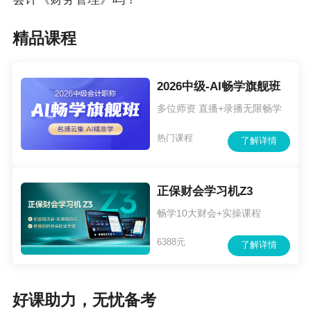
精品课程
2026中级-AI畅学旗舰班
多位师资 直播+录播无限畅学
奖品抢先看：《应试指南》纸质书
热门课程
了解详情
正保财会学习机Z3
新版·有用·必备
畅学10大财会+实操课程
6388元
了解详情
好课助力，无忧备考