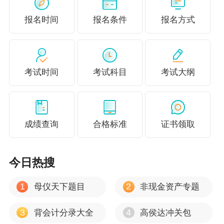
奖品抢先看：中级官方纸质教材
报名时间
报名条件
报名方式
中级备考标配
考试时间
考试科目
考试大纲
成绩查询
合格标准
证书领取
今日热搜
1
2
母仪天下题目
非现金资产专题
官方·全面·经典
3
4
背会计分录大全
高侯达冲关包