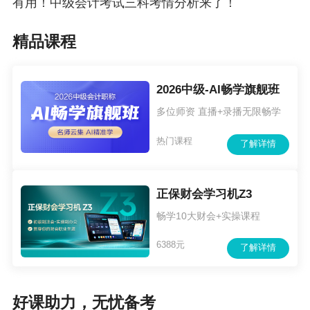
有用！中级会计考试三科考情分析来了！
精品课程
2026中级-AI畅学旗舰班
多位师资 直播+录播无限畅学
热门课程
了解详情
2026年中级考生必备，助力快速掌握重难点，高
正保财会学习机Z3
分过中级，用过的考生都说好，
点击此处获取完
畅学10大财会+实操课程
整版高频考点>>
6388元
了解详情
相关推荐：
0元领！2026年中级会计全科三色笔记+思维导
好课助力，无忧备考