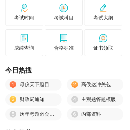
考试时间
考试科目
考试大纲
成绩查询
合格标准
证书领取
2026年中级考生必备，助力快速掌握重难点，高
今日热搜
分过中级，用过的考生都说好，
点击此处获取完
1
2
母仪天下题目
高侯达冲关包
整版三色笔记>>
3
4
财政局通知
主观题答题模版
相关推荐：
【精选考点】2026《中级会计实务》必会考点30
5
6
历年考题必会考点
内部资料
个 含名师视频讲解+讲义！