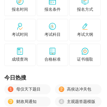
多值！
完整版全科9套送分卷（题目与答案分离版）
请
扫
报名时间
报名条件
报名方式
描上方二维码获取0元领取方式
~
考试时间
考试科目
考试大纲
成绩查询
合格标准
证书领取
今日热搜
1
2
母仪天下题目
高侯达冲关包
《中级会计实务》全真模拟
「送分」
卷（一）
3
4
财政局通知
主观题答题模版