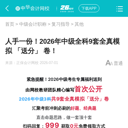
下载APP
首页
>
中级会计职称
>
复习指导
>
其他
人手一份！2026年中级全科9套全真模
拟 「送分」 卷！
来源：
正保会计网校
2026-07-01
普通
紧急提醒！2026中级考生专属福利送到
首次公开
由网校教研团队精心编写
共9套全真模拟
卷
2026年中级3科
「送分」
汇聚考前冲刺必刷的
好题、经典题
直击命题思路，做一套顶十套
999
0元
扫码回复：
获取
免费领取方式