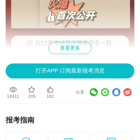
查看更多
打开APP 订阅最新报考消息
分享：
18411
205
182
报考指南
以下展示《中级会计实务》、《财务管理》、《经济法》
全真模拟卷（一）部分试题内容，让大家感受一下到底有