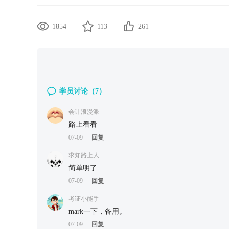
1854
113
261
学员讨论（
7
）
会计浪漫派
路上看看
07-09
回复
求知路上人
简单明了
07-09
回复
考证小能手
mark一下，备用。
07-09
回复