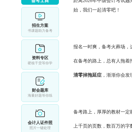
距离2026年中级会计考试
始，我们一起清零吧！
招生方案
书课题助力备考
报名一时爽，备考火葬场，
资料专区
在备考的路上，总有人拖着
硬核干货等你学
清零掉拖延症
，渐渐你会发
财会题库
海量好题等你练
备考路上，厚厚的教材一定
会计人证件照
上千页的页数，数百万的字
照片一键处理