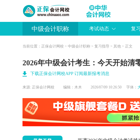
中级会计职称
考试动态
复
当前位置：
正保会计网校
>
中级会计职称
>
复习指导
>
其他
> 正文
2026年中级会计考生：今天开始清
下载正保会计网校APP 订阅最新报考消息
来源:
正保会计网校
编辑：木木
2026/07/09 10:26:50 字体：