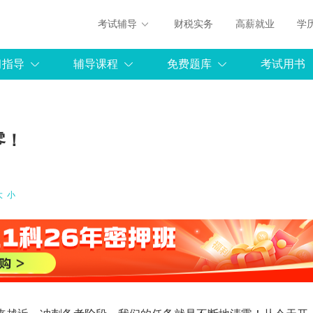
考试辅导
财税实务
高薪就业
学
习指导
辅导课程
免费题库
考试用书
零！
大
小