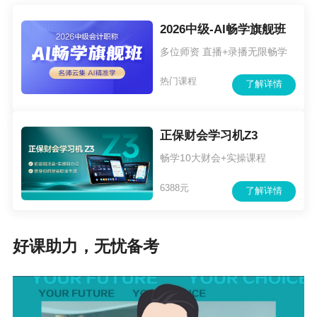
免试申请并经审核确认的人员，可在全国统一平
台“会计专业技术资格考试”模块查询，无需再次申
2026中级-AI畅学旗舰班
多位师资 直播+录播无限畅学
请。
热门课程
（七）本通知所述有关会计工作年限，截止日期
了解详情
为2026年12月31日；在校生利用业余时间勤工助
学不视为正式从事会计工作，相应时间不计入会
正保财会学习机Z3
计工作年限；参加中级会计资格考试工作年限为
畅学10大财会+实操课程
取得规定学历前后从事会计工作时间的总和。外
6388元
了解详情
籍人员在境外的会计从业经历，可计入从事会计
工作年限。
好课助力，无忧备考
二、考试科目
（一）初级会计资格考试科目包括《初级会计实
务》《经济法基础》。参加初级会计资格考试的