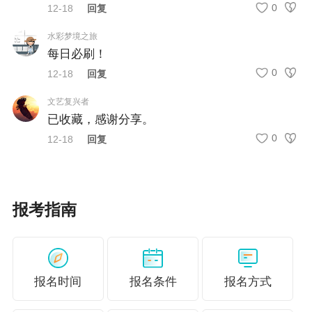
务技能。
0
12-18
回复
（二）报名参加初级会计资格考试的人员，除具
水彩梦境之旅
每日必刷！
备基本条件外，还必须具备高中毕业（含高中、
0
12-18
回复
中专、职高和技校）及以上学历。
文艺复兴者
（三）报名参加
中级会计资格考试
的人员，除具
已收藏，感谢分享。
备基本条件外，还必须具备下列条件之一：
0
12-18
回复
1.具备大学专科学历，从事会计工作满5年。
2.具备大学本科学历或学士学位，从事会计工作
报考指南
满4年。
3.具备第二学士学位或研究生班毕业，从事会计
工作满2年。
报名时间
报名条件
报名方式
4.具备硕士学位，从事会计工作满1年。