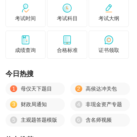
5.具备博士学位。
考试时间
考试科目
考试大纲
6.通过全国统一考试，取得经济、统计、审计专
业技术中级资格。
（四）报名参加高级会计资格考试的人员，除具
成绩查询
合格标准
证书领取
备基本条件外，还应具备下列条件之一：
1.具备大学专科学历，取得会计师职称后，从事
今日热搜
与会计师职责相关工作满10年。
1
2
母仪天下题目
高侯达冲关包
2.具备硕士学位或第二学士学位或研究生班毕业
或大学本科学历或学士学位，取得会计师职称
3
4
财政局通知
非现金资产专题
后，从事与会计师职责相关工作满5年。
5
6
主观题答题模版
含名师视频
3.具备博士学位，取得会计师职称后，从事与会
计师职责相关工作满2年。