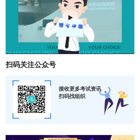
人员，应在1个考试年度内通过全部科目的考试，
方可取得初级会计资格证书。
（二）中级会计资格考试科目包括《中级会计实
务》《经济法》《财务管理》。参加中级会计资
格考试的人员，应在连续2个考试年度内通过全部
扫码关注公众号
科目的考试，方可取得
中级会计资格证书
。
（三）高级会计资格考试科目包括《高级会计实
务》。参加高级会计资格考试并达到国家合格标
接收更多考试资讯
扫码找组织
准的人员，在全国统一平台自行下载打印考试成
绩合格单，3年内参加高级会计师资格评审有效。
三、考试大纲
会计资格考试使用全国会计专业技术资格考