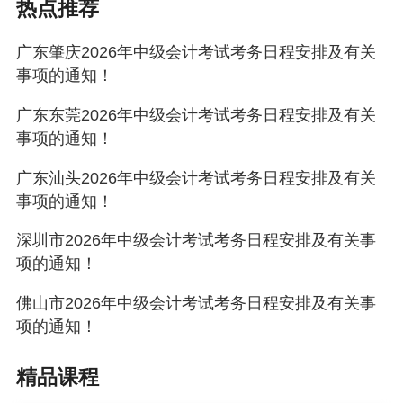
热点推荐
（五）本通知“一、报名条件”（二）中所述技校学
广东肇庆2026年中级会计考试考务日程安排及有关
历，是指经国务院人力资源社会保障行政部门认
事项的通知！
可的技工院校学历。本通知所述其他学历或学
广东东莞2026年中级会计考试考务日程安排及有关
位，是指经国务院教育行政部门认可的学历或学
事项的通知！
位。
广东汕头2026年中级会计考试考务日程安排及有关
（六）获得国务院教育行政部门认可的境内会计
事项的通知！
硕士专业学位、会计博士专业学位的人员，报考
深圳市2026年中级会计考试考务日程安排及有关事
中级会计资格考试可免试《财务管理》科目。申
项的通知！
请免试者应于2026年5月12日至6月25日通过全
佛山市2026年中级会计考试考务日程安排及有关事
国会计人员统一服务管理平台（以下简称全国统
项的通知！
一平台）“会计专业技术资格考试”模块提交免试申
精品课程
请。经审核确认后，可以免试。以往年度已提交