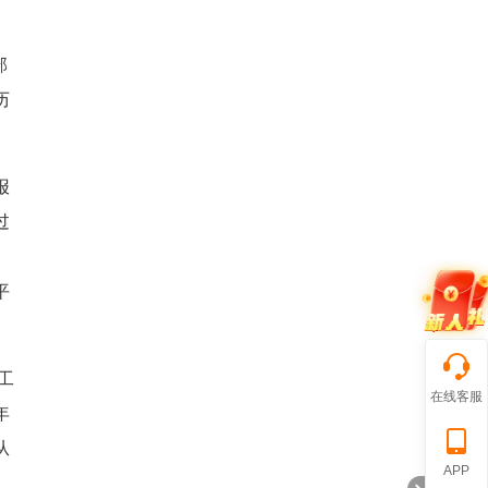
部
历
报
过
，
平
工
在线客服
年
从
APP