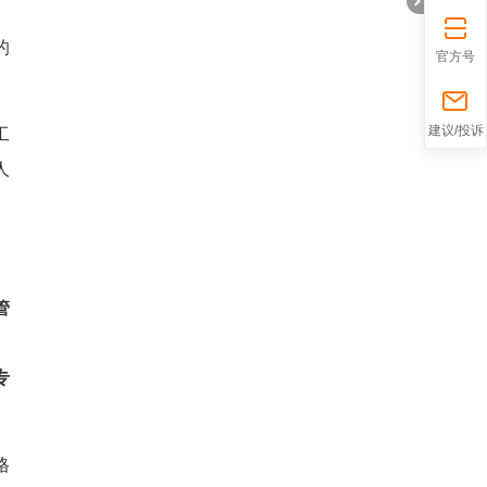
的
官方号
。
折
建议/投诉
工
人
管
、
专
叠
格