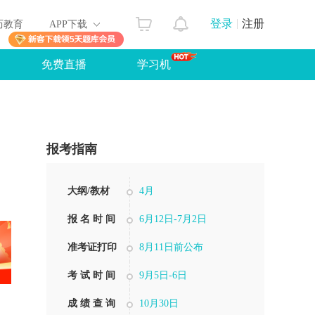
登录
注册
历教育
APP下载
免费直播
学习机
报考指南
大纲/教材
4月
报 名 时 间
6月12日-7月2日
准考证打印
8月11日前公布
考 试 时 间
9月5日-6日
成 绩 查 询
10月30日