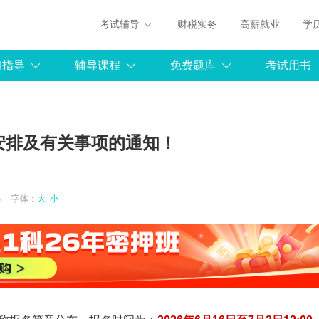
考试辅导
财税实务
高薪就业
学
习指导
辅导课程
免费题库
考试用书
程安排及有关事项的通知！
6:53 字体：
大
小