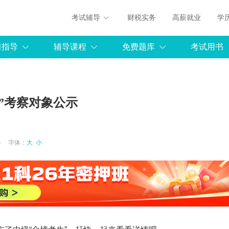
考试辅导
财税实务
高薪就业
学
习指导
辅导课程
免费题库
考试用书
”考察对象公示
2:45 字体：
大
小