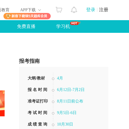
登录
注册
历教育
APP下载
免费直播
学习机
报考指南
大纲/教材
4月
报 名 时 间
6月12日-7月2日
准考证打印
8月11日前公布
考 试 时 间
9月5日-6日
成 绩 查 询
10月30日