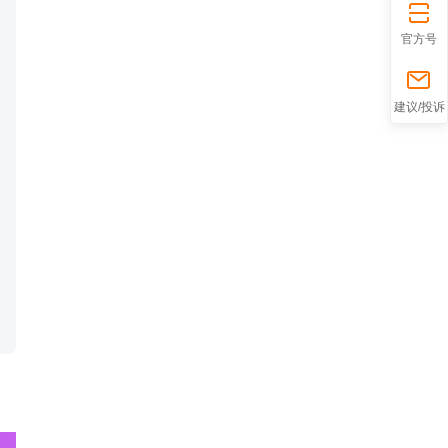
官方号
折
建议/投诉
叠