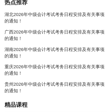
热点推荐
于每年3月、6月、9月、12月10日前向省考办提交补证申请
材料。
湖北2026年中级会计考试考务日程安排及有关事项
的通知！
（二）《合格人员登记表》补办。省考办于每年3月、6
月、9月、12月的10日前集中受理一次补办申报，各市
广西2026年中级会计考试考务日程安排及有关事项
的通知！
（州）、各县（市）级考试管理机构须至少提前5个工作日
完成材料报送。
湖南2026年中级会计考试考务日程安排及有关事项
的通知！
四、其他要求
重庆2026年中级会计考试考务日程安排及有关事项
（一）申请补办证书或登记表的人员，须在全国会计人员
的通知！
管理服务平台上可查询到有效信息。
贵州2026年中级会计考试考务日程安排及有关事项
（二）对弄虚作假或不符合报考条件人员，依据《专业技
的通知！
术人员资格考试违纪违规行为处理规定》（人社部令第31
精品课程
号）严肃处理。