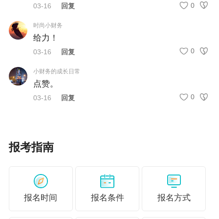
0
03-16
回复
（市）级考试管理机构共同盖章后存入人事档案。
时尚小财务
（三）证书补（换）办流程
给力！
0
03-16
回复
各市（州）、各县（市）级考试管理机构初审后，将补
（换）证材料报送省考办，由省考办统一提交至财政部会
小财务的成长日常
点赞。
计资格评价中心办理。
0
03-16
回复
补领申报材料：（1）持证人员须提交《关于补（换）发会
计专业技术资格证书的申请函》（附件1）；（2）《会计
专业技术初、中级资格证书申请补发登记表》（附件2）；
报考指南
（3）《参加全国会计专业技术资格考试取得资格登记
表》；（4）身份证正反面复印件（身份证信息、姓名信息
有误时，须提交户口簿原件及复印件，户籍所在地公安机
报名时间
报名条件
报名方式
关相关证明）。