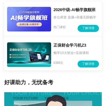
（三）各市（州）、各县（市）级考试管理机构要高度重
2026中级-AI畅学旗舰班
视会计专业技术资格证书管理工作，落实“谁主管、谁负
多位师资 直播+录播无限畅学
责，谁办理、谁保管、谁负责”的工作机制，公开办理程
热门课程
了解详情
序，优化办理流程，为考生提供便捷服务。
各市（州）、各县（市）级考试管理机构联系电话：
正保财会学习机Z3
1.长春市：长春市会计考试中心（长春市前进大街2688号，
畅学10大财会+实操课程
长春市财政局综合办公楼C座二楼会计大厅），0431－8986
6388元
了解详情
5971；
2.吉林市：吉林市财政科研所五楼培训部（吉林市船营区青
好课助力，无忧备考
岛街永春胡同8号），0432－62011331；
3.四平市：四平市财政局五楼会计科1（四平市铁西区市府
路2号），0434－3215082；