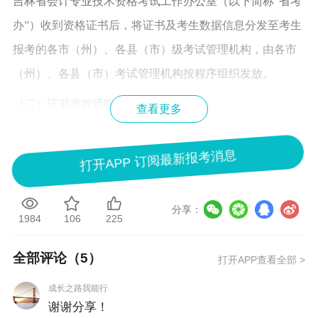
吉林省会计专业技术资格考试工作办公室（以下简称“省考
办”）收到资格证书后，将证书及考生数据信息分发至考生
报考的各市（州）、各县（市）级考试管理机构，由各市
（州）、各县（市）考试管理机构按程序组织发放。
（二）证书发放流程
查看更多
1.现场领取。考生须持本人身份证、学历（学位）证书原件
办理。本人因故不能现场领取的，代领人须提供以下材
打开APP 订阅最新报考消息
料：（1）委托人身份证、学历（学位）证书原件及复印
件；（2）委托人亲笔签名的授权委托书；（3）代领人身
分享：
1984
106
225
份证原件及复印件。
全部评论（
5
）
打开APP查看全部 >
2.存档要求。《参加全国会计专业技术资格考试取得资格登
记表》（以下简称《合格人员登记表》）随证书同步发
成长之路我能行
谢谢分享！
放。《合格人员登记表》经由省考办和各市（州）、各县