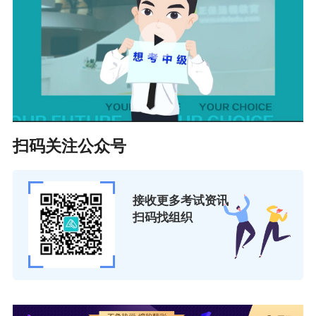
4.辽源市：辽源市财政局会计科（辽源市人民大街3386
号），0437－3252494；
5.通化市：通化市财政局二楼223室（通化市新桥路259
号），0435－3502223；
6.白山市：白山市财政局会计科（白山市浑江区长白山大街
扫码关注公众号
2726号），0439－3226392；
7.白城市：白城市中小企业服务中心四楼（白城市海明东路
接收更多考试资讯
25号），0436－3330351；
扫码找组织
8.延边州：延边州财政局会计处412室（延吉市延龙路608
号），0433－2876085；
9.松原市：松原市财政局11楼，会计科（松原市宁江区长宁
南街2050号），0438－5075053；