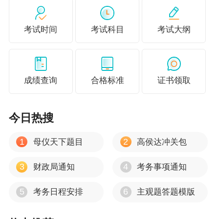
（四）《合格人员登记表》补办流程
考试时间
考试科目
考试大纲
由考生报考的各市（州）、各县（市）级考试管理机构负
责对申请补办《合格人员登记表》人员信息审核、汇总
后，上报省考办审核，省考办统一办理。
成绩查询
合格标准
证书领取
补领申报材料：（1）《关于申请补办全国会计专业技术资
格考试取得资格登记表的函》（附件3）；（2）《全国会
今日热搜
计专业技术资格考试取得资格登记表》申请补办登记表
（附件4）；（3）证书原件和复印件；（4）全国会计专业
1
2
母仪天下题目
高侯达冲关包
技术资格考试合格单；（5）身份证原件和复印件。
3
4
财政局通知
考务事项通知
三、集中受理时间
5
6
考务日程安排
主观题答题模版
（一）证书补办。按照人社部证书管理部门要求，证书补
发集中办理。各市（州）、各县（市）级考试管理机构应