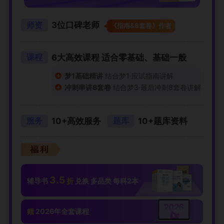
3位口碑老师
师资
《指南&8套卷》作者
6大高效课程 适合零基础、基础一般
课程
梦1基础精讲
结合梦1·应试指南讲解
冲刺串讲8套卷
结合梦3·最后冲刺8套卷讲解
10+高效服务
10+题库资料
服务
题库
3.5
辅导书
折
兑换 多品类 每科2本
赠
2026年全套课程