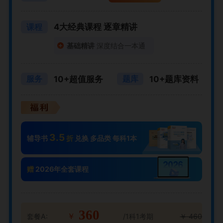
4大经典课程 逐章精讲
课程
基础精讲
深度结合一本通
10+超值服务
10+题库资料
服务
题库
3.5
辅导书
折
兑换 多品类 每科1本
赠
2026年全套课程
360
套餐A:
/1科1考期
￥
460
￥