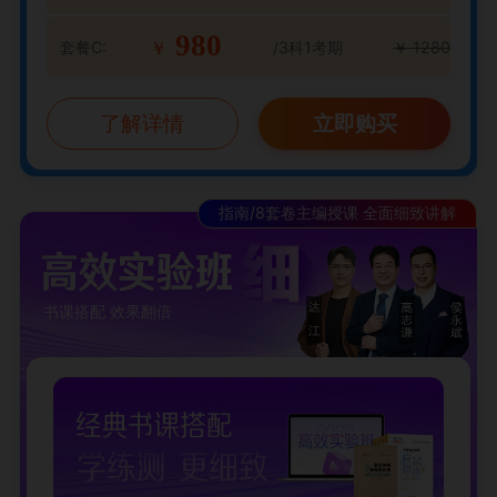
980
套餐C:
/3科1考期
￥
1280
￥
了解详情
立即购买
指南/8套卷主编授课 全面细致讲解
书课搭配 效果翻倍