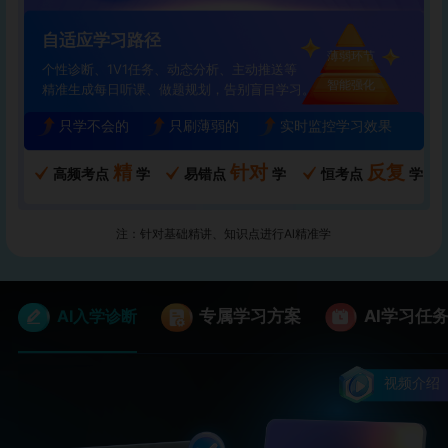
自适应学习路径
薄弱环节
个性诊断、1V1任务、动态分析、主动推送等
智能强化
精准生成每日听课、做题规划，告别盲目学习。
只学不会的
只刷薄弱的
实时监控学习效果
精
针对
反复
高频考点
学
易错点
学
恒考点
学
注：针对基础精讲、知识点进行Al精准学
AI入学诊断
专属学习方案
AI学习任
视频介绍