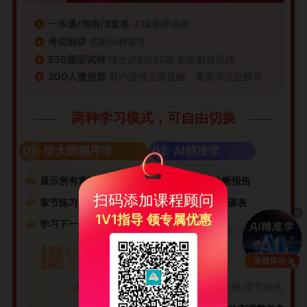
一本通/指南/8套卷
主编老师亲授
考前细讲
搭配AI精准学
550题应试特
结合必刷550题 剖析解题思路
200人微信群
群内提供上课提醒、重要节点提醒等
两种学习模式，可自由切换
01
02
按大纲顺序学
AI精准学
展示所有章节知识点
入学诊断/诊断报告
扫码添加课程顾问
扫码添加课程顾问
章节练习
生成专属学习课表
“已掌握”跳过;
1V1指导 领专属优惠
1V1指导 领专属优惠
学习下一章
“未掌握”构建学习图谱
设置学习计划
量化每日任务
知识点视频/小测/章节测试