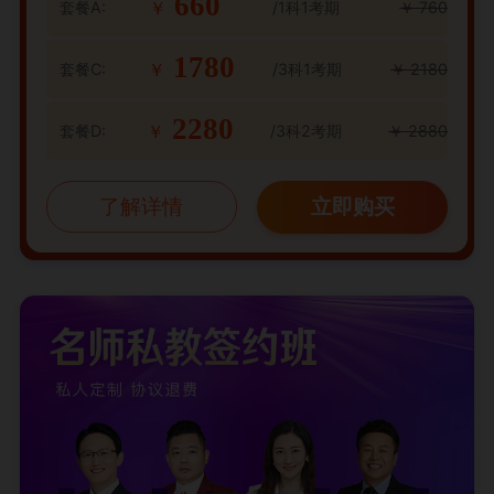
660
套餐A:
/1科1考期
￥
760
￥
1780
套餐C:
/3科1考期
￥
2180
￥
2280
套餐D:
/3科2考期
￥
2880
￥
了解详情
立即购买