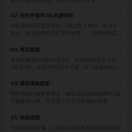
程所含图书到货后，将按订单顺序发货！
02. 何时开课学习&关课时间
自听课权限开通之日起
（通过网上支付、学习卡
支付、实地交费的方式支付学费）
，听课权限实
时开通；学员本人使用同一学员代码可不限时间、
次数重复点播学习，课程内容仅限学员本人使用，
03. 考过奖励：
严禁与他人共用。
名师私教签约A班1年过3科，奖励8000元学习金；
①1考期：2027年考试结束后一周关闭。
1考期课
2年过3科，奖励3000元学习金；学习金发放到“活
程购课协议>>
动账户”。
②2考期：辅导期内随意学，2028年考试结束后
04. 课程退换政策：
一周关闭，每年需要人脸识别开课，新一年课程可
在上一年考试结束后开通。（名师私教签约班除
网校课程为服务类商品，购买后无任何在线学习及
外）
高效实验班/AI畅学旗舰班协议>>
下载使用记录，可享受“7天无理由退款/换课”。涉
③名师私教签约班：2027年考试成绩公布当日关
及图书若不影响二次销售，自行承担运费寄回。
闭，需在中级会计职称考试成绩公布之日起30日
05. 特别说明：
内向网校提供报名信息（未报名学员提供身份证信
为保证授课质量，正保会计网校有权根据实际情况
息），或未通过的成绩证明，提出申请并审核通过