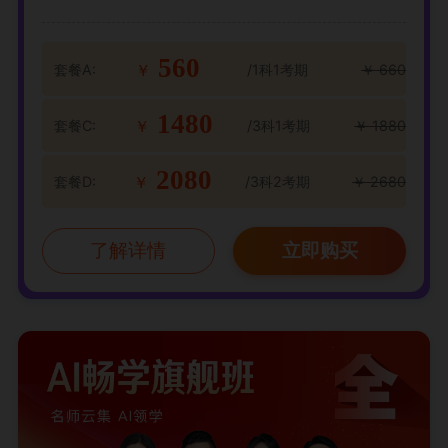
560
套餐A:
/1科1考期
￥
660
￥
1480
套餐C:
/3科1考期
￥
1880
￥
2080
套餐D:
/3科2考期
￥
2680
￥
了解详情
立即购买