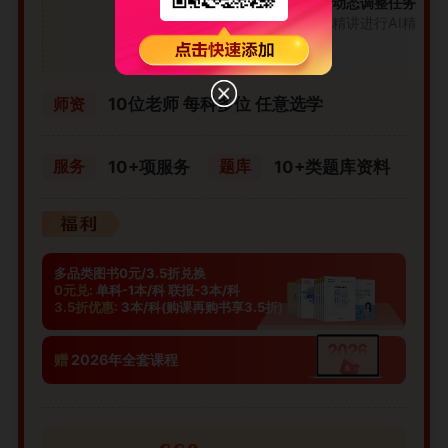
根据练习结果动态调整任务
注：针对基础精讲进行AI精
准学
10位老师 每科多位 任意选学
师资
10+项服务
10+类题库资料
服务
题库
多品类图书0元/3.5折兑换
0元兑:
单科-1本/科 联报-3本/科
3.5折优惠:
3本/科(购课再购书享3.5折)
赠
2026年全套课程