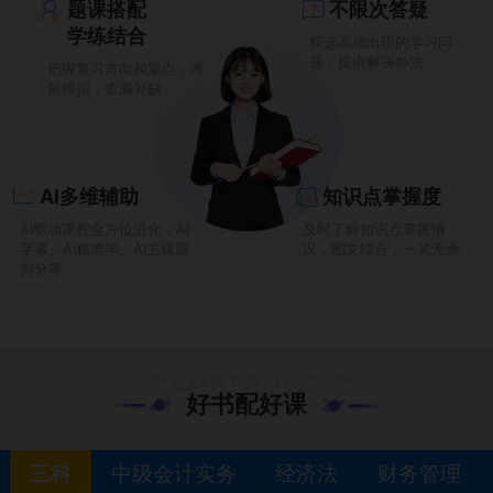
题课搭配
不限次答疑
学练结合
精选高频出现的学习问
题，提供解决办法
把握复习方向和重点，考
前模拟，查漏补缺
知识点掌握度
AI多维辅助
及时了解知识点掌握情
Al驱动课程全方位进化，AI
况，图文结合，一览无余
字幕、AI精准学、AI主观题
判分等
好书配好课
三科
中级会计实务
经济法
财务管理