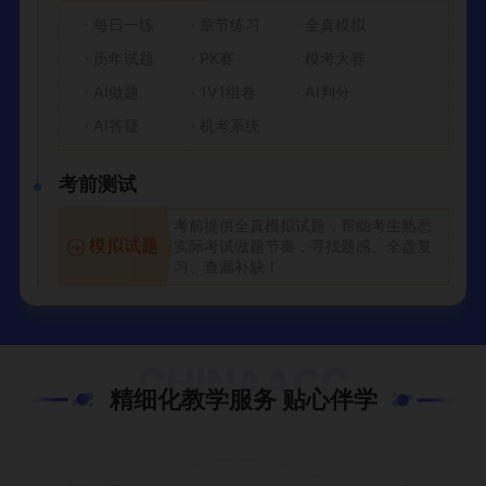
· 每日一练
· 章节练习
· 全真模拟
· 历年试题
· PK赛
· 模考大赛
· AI做题
· 1V1组卷
· AI判分
· AI答疑
· 机考系统
考前测试
考前提供全真模拟试题，帮助考生熟悉
模拟试题
实际考试做题节奏，寻找题感、全盘复
习、查漏补缺！
精细化教学服务 贴心伴学