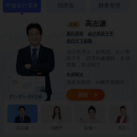
中级会计实务
经济法
财务管理
高志谦
老师
高氏语言
会计界段子手
母仪天下刷题
会计学博士，副教授。会计界
段子手，授课风趣幽默，生动
形象，简洁明了
主讲班次
高效实验班、AI畅学旗舰班
试听
高志谦
冯雅竹
靳焕一
李忠魁