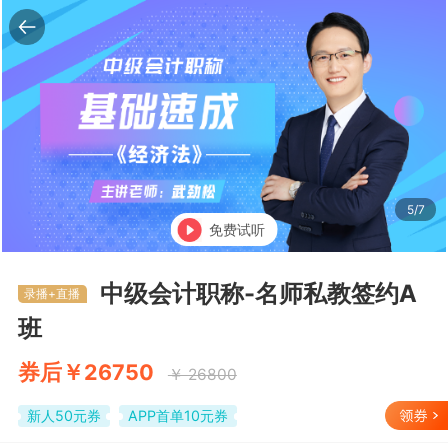
5/7
免费试听
返回
中级会计职称-名师私教签约A
录播+直播
班
券后￥26750
￥ 26800
新人50元券
APP首单10元券