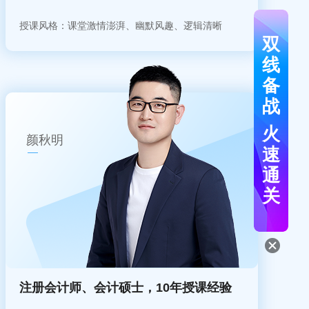
授课风格：课堂激情澎湃、幽默风趣、逻辑清晰
双
线
备
战
火
颜秋明
速
通
关
注册会计师、会计硕士，10年授课经验