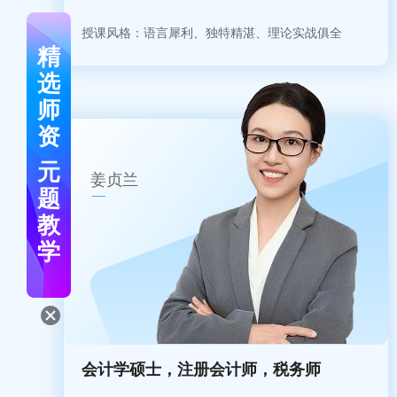
授课风格：语言犀利、独特精湛、理论实战俱全
精
选
师
资
元
姜贞兰
题
教
学
会计学硕士，注册会计师，税务师