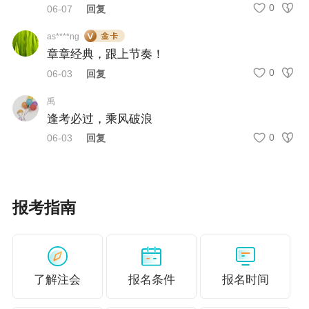
0
06-07
回复
7月11日19:00
股份支付
直播讲义
as****ng
章章经典，跟上节奏！
7月20日
收入、费用和利润
0
06-03
回复
直播讲义
禹
陆续更新中
逢考必过，乘风破浪
*关注老师账号，随时查看直播动态~
0
06-03
回复
直播入口
抖音
小红书
视频号
微博
报考指南
@正保高志谦
@正保高志谦
@高志谦
@高志谦
了解注会
报名条件
报名时间