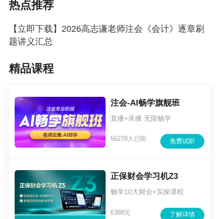
【老师寄语】
热点推荐
知识决定人生的高度，资格度量知识的尺度。我
【立即下载】2026高志谦老师注会《会计》逐章刷
愿与您携手锻造这把金尺！
题讲义汇总
精品课程
注会-AI畅学旗舰班
直播+录播 无限畅学
56278人已听
免费试听
正保财会学习机Z3
畅学10大财会+实操课程
6388元
了解详情