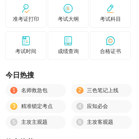
【师资介绍】
准考证打印
考试大纲
考试科目
决胜“谦”里，“会”人一步。会计学博士，副教授。
数十年来一直从事注会、中级会计职称、初级会
计职称辅导工作，担任“梦想成真”辅导丛书中级会
考试时间
成绩查询
合格证书
计职称《中级会计实务应试指南》《中级会计实
务最后冲刺8套模拟试卷》及初级辅导书等主编。
今日热搜
【授课风格】
1
2
名师救急包
三色笔记上线
讲解课程引入案例，生动形象凝练知识点，习题
分析简洁明了，擅于利用段子，让你在大笑中学
3
4
精准锁定考点
应知必会
到知识，在“高氏语言”中领悟会计的“那点事儿”，
5
6
主攻主观题
主攻客观题
重点难点在笑谈中掌握，实在是妙！