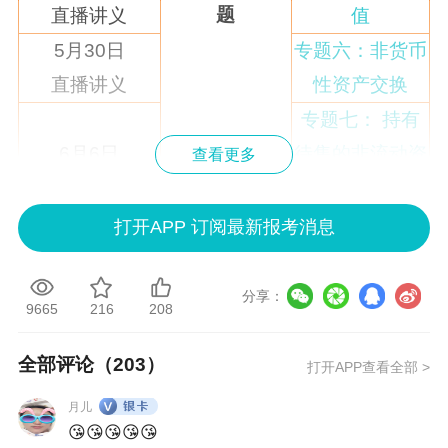
题
直播讲义
值
5月30日
专题六：非货币
直播讲义
性资产交换
专题七： 持有
6月6日
待售的非流动资
查看更多
直播讲义
产、处置组和终
止经营
打开APP 订阅最新报考消息
6月20日
专题一：长期股
直播讲义
第三板块 长期
权投资
分享：
9665
216
208
股权投资专题
7月4日
专题二：金融工
直播讲义
具
全部评论（
203
）
打开APP查看全部 >
7月11日9:00
月儿
租赁专题
直播讲义
😘😘😘😘😘
第四板块