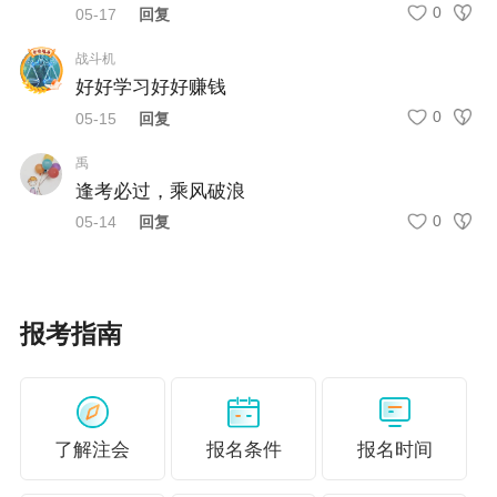
做题错误率高的注会备考困境，建议选择课程学习，由授
0
05-17
回复
课老师帮你扫清备考路上的这些障碍！
选课学习>
战斗机
好好学习好好赚钱
更多推荐：
0
05-15
回复
注会考试合格率低？考试真的有这么难吗？
禹
2026年注会备考即将进入百天倒计时 不同学习进
逢考必过，乘风破浪
0
05-14
回复
度考生如何学？
报考指南
了解注会
报名条件
报名时间