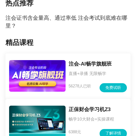
热点推荐
注会证书含金量高、通过率低 注会考试到底难在哪
里？
精品课程
注会-AI畅学旗舰班
直播+录播 无限畅学
56278人已听
免费试听
正保财会学习机Z3
畅学10大财会+实操课程
6388元
了解详情