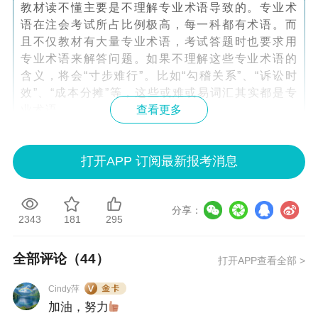
教材读不懂主要是不理解专业术语导致的。专业术
语在注会考试所占比例极高，每一科都有术语。而
且不仅教材有大量专业术语，考试答题时也要求用
专业术语来解答问题。如果不理解这些专业术语的
含义，将会“寸步难行”。比如“勾稽关系”、“诉讼时
效”、“成本分摊”等，这些或难或易词汇其实都是专
业术语。
查看更多
第四难：学习方法要求高
打开APP 订阅最新报考消息
注会考试不能单纯靠死记硬背，要理解知识点的原
理和内在逻辑。比如会计的账务处理，要明白为什
分享：
2343
181
295
么这样做分录；审计要建立审计思维，理解审计程
序的目的和作用。同时，还要通过大量做题来巩固
知识、提高解题能力，掌握不同题型的答题技巧。
全部评论（
44
）
打开APP查看全部 >
Cindy萍
如果你面临着学习时间紧张、理解能力差、自学效率低、
加油，努力