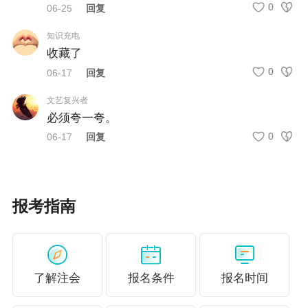
0
06-25
回复
小时。
知识充电
收藏了
《税法》如果从单个知识点来看，其实并不难，但是将这
0
06-17
回复
些知识点放在一起就会觉得琐碎与繁杂。建议备考的学习
文艺复兴者
时长为
200-300
小时。
必须夸一夸。
0
06-17
回复
《财务成本管理》最重要的是要多练习，多做题，从题中
掌握知识点。建议学习时间为
300-400
小时。
《经济法》
科目的法条繁多，考试时不仅注重对知识点的
报考指南
考察，还强调对知识的理解和实际运用能力的考察，考生
需要花费大量时间进行背诵记忆，但切记不可死记硬背，
在理解的基础上进行背诵才能事半功倍。建议
150-200小时
了解注会
报名条件
报名时间
的备考时间。