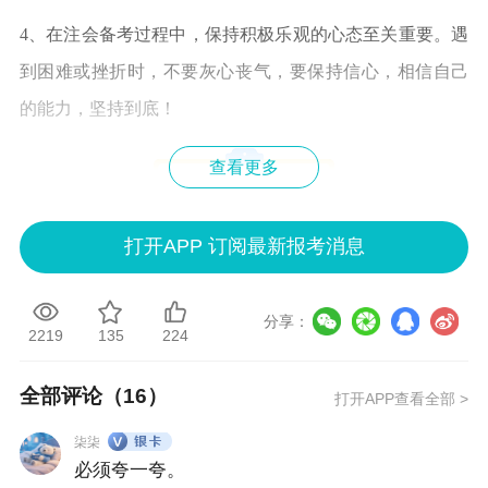
4、在注会备考过程中，保持积极乐观的心态至关重要。遇
到困难或挫折时，不要灰心丧气，要保持信心，相信自己
的能力，坚持到底！
查看更多
注会各科怎么考？
《会计》是注会考试的基础科目，不仅内容多，难度大、
打开APP 订阅最新报考消息
时间紧，而且跟其他科目关联度都很大。在备考刚开始的
阶段，就一定要特别注意多安排时间给会计，做好规划。
分享：
2219
135
224
结合往届考生的经验，建议大家备考的学习时长为
350-450
小时。
全部评论（
16
）
打开APP查看全部 >
柒柒
《审计》的复习要做好“理解+记忆+做题”的结合，以“理
必须夸一夸。
解”和忆”为主,以“做题”为辅，建议备考的学习时长为
300个