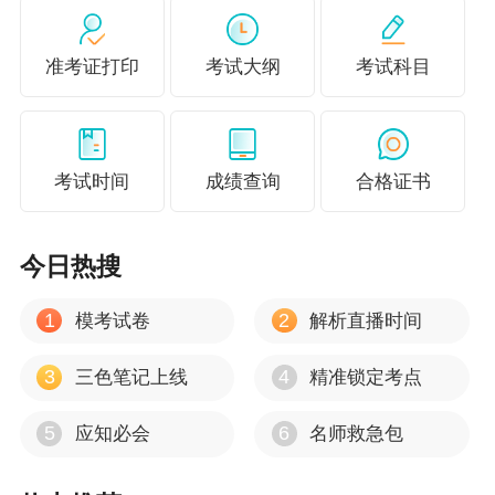
《公司战略与风险管理》
综合性较强，需要考生对教材有
准考证打印
考试大纲
考试科目
深刻的理解，并建立起框架进行理解记忆，而且最近几年
战略考试越来越难，需要考生做好全面的复习。
建议学习
时间为
100-150
小时。
考试时间
成绩查询
合格证书
注会交费时间
今日热搜
2026年注会考试交费时间：2026年6月15日-6月30日(早8:00-
1
2
模考试卷
解析直播时间
晚8:00)。请在规定时间内完成注会交费，错过交费时间，
就不能参加注会考试。
点击查看2026年注会报名交费直通
3
4
三色笔记上线
精准锁定考点
车>>
5
6
应知必会
名师救急包
更多推荐：