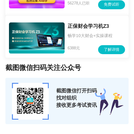
56278人已听
免费试听
正保财会学习机Z3
畅学10大财会+实操课程
6388元
了解详情
截图微信扫码关注公众号
截图微信打开扫码
找对组织
接收更多考试资讯