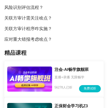
风险识别评估流程？
关联方审计需关注啥点？
关联方审计程序咋实施？
应对重大错报考虑啥点？
精品课程
注会-AI畅学旗舰班
直播+录播 无限畅学
56278人已听
免费试听
正保财会学习机Z3