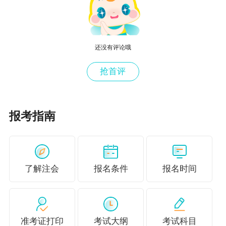
将这种态度和意识转化为实际行动的过程。在审
计过程中，注册会计师需要根据职业怀疑所发现
的问题和线索，运用专业知识和经验进行分析和
还没有评论哦
判断。通过职业判断，注册会计师能够确定是否
抢首评
需要进一步扩大审计程序、是否存在重大错报风
险等。例如，当注册会计师发现企业的存货周转
报考指南
率明显低于同行业水平时，通过职业判断，可能
会认为企业存在存货积压或计价不准确的问题，
从而决定增加对存货的监盘和计价测试等审计程
序。职业判断使得职业怀疑不再仅仅停留在表面
了解注会
报名条件
报名时间
的质疑，而是能够深入到审计业务的实质，为审
计工作提供具体的指导和方向。
准考证打印
考试大纲
考试科目