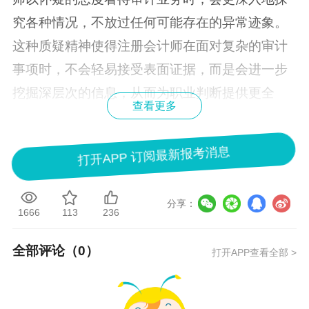
究各种情况，不放过任何可能存在的异常迹象。
这种质疑精神使得注册会计师在面对复杂的审计
事项时，不会轻易接受表面证据，而是会进一步
挖掘深层次的信息，从而为职业判断提供更全
查看更多
面、准确的依据。例如，在审计一家企业的收入
确认时，如果注册会计师保持职业怀疑，就会对
打开APP 订阅最新报考消息
收入的真实性和合理性进行多方面的验证，而不
是仅仅依据企业提供的销售合同和发票。这种深
分享：
入的调查和分析有助于注册会计师做出更合理、
1666
113
236
更准确的职业判断。
全部评论（
0
）
打开APP查看全部 >
其次，职业判断是职业怀疑的具体体现和深化。
职业怀疑只是一种态度和意识，而职业判断则是