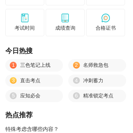
最后，职业怀疑和职业判断相互促进，共同提高
审计质量。在审计过程中，随着职业判断的不断
进行，注册会计师可能会发现新的问题和线索，
考试时间
成绩查询
合格证书
这又会进一步激发职业怀疑。而职业
今日热搜
1
2
三色笔记上线
名师救急包
3
4
直击考点
冲刺蓄力
5
6
应知必会
精准锁定考点
热点推荐
特殊考虑含哪些内容？