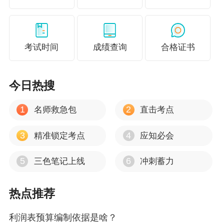
考试时间
成绩查询
合格证书
今日热搜
1
2
名师救急包
直击考点
3
4
精准锁定考点
应知必会
5
6
三色笔记上线
冲刺蓄力
热点推荐
利润表预算编制依据是啥？