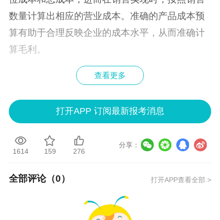
数量计算出相应的营业成本。准确的产品成本预
算有助于合理反映企业的成本水平，从而准确计
算毛利。
查看更多
再者，销售及管理费用预算同样是重要参考。销
售及管理费用预算明确了企业在销售和行政管理
打开APP 订阅最新报考消息
方面预计发生的各项费用，如销售人员薪酬、广
告费、办公费等。这些费用会直接影响企业的期
分享：
间费用，进而影响营业利润。通过对销售及管理
1614
159
276
费用的合理规划和预算，能够在利润表中准确反
全部评论（
0
）
打开APP查看全部 >
映企业为实现销售和维持管理运营所付出的代
价。