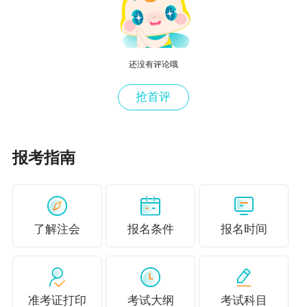
另外，其他相关预算和信息也会对利润表预算编
制产生影响。例如，利息费用预算会影响财务费
用，进而影响利润。同时，一些非经常性损益项
还没有评论哦
目，如资产处置收益、营业外收支等，也需要根
抢首评
据企业的实际情况和预计发生的事项进行合理估
计和纳入利润表预算。
报考指南
综上所述，利润表预算编制是一个综合的过程，
需要以销售预算、产品成本预算、销售及管理费
用预算等为基础，同时结合其他相关预算和信
了解注会
报名条件
报名时间
息，全面、准确地反映企业在预算期内的经营成
果和利润状况。
准考证打印
考试大纲
考试科目