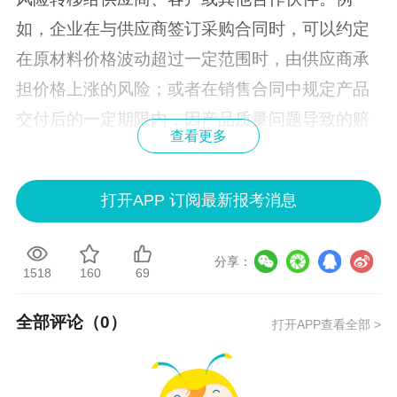
如，企业在与供应商签订采购合同时，可以约定
在原材料价格波动超过一定范围时，由供应商承
担价格上涨的风险；或者在销售合同中规定产品
交付后的一定期限内，因产品质量问题导致的赔
查看更多
偿责任由客户自行承担（在符合一定条件下）。
这种方式可以在一定程度上降低企业在生产经营
打开APP 订阅最新报考消息
过程中面临的价格风险、质量风险等。
分享：
再者是风险证券化。这是一种较为创新的风险转
1518
160
69
移方式。企业将其所面临的风险进行打包，通过
全部评论（
0
）
打开APP查看全部 >
特殊目的机构（SPV）转化为证券产品出售给投
资者。比如巨灾债券，保险公司或再保险公司将
巨灾风险转移到资本市场，当特定的巨灾事件发