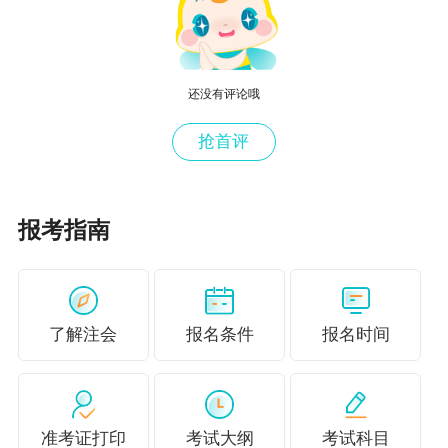
生时，债券持有人可能会损失部分或全部本金和
利息，而发行方则可以获得资金用于赔偿损失。
风险证券化拓宽了企业的风险转移渠道，能够吸
还没有评论哦
引更多的投资者参与承担风险。
抢首评
最后是担保。企业在进行一些重大交易或项目
报考指南
时，可能会要求对方提供担保。例如，在项目融
资中，项目方可能会要求第三方担保机构为其还
款义务提供担保。如果项目方无法按时还款，担
保机构将承担还款责任，从而将信用风险从债权
了解注会
报名条件
报名时间
人转移到了担保机构。担保在一定程度上增强了
交易的安全性，保障了债权人的利益。
准考证打印
考试大纲
考试科目