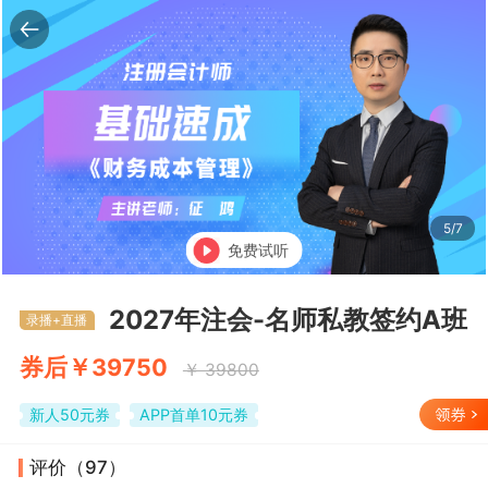
6/7
免费试听
返回
2027年注会-名师私教签约A班
录播+直播
券后￥39750
￥ 39800
新人50元券
APP首单10元券
评价（97）