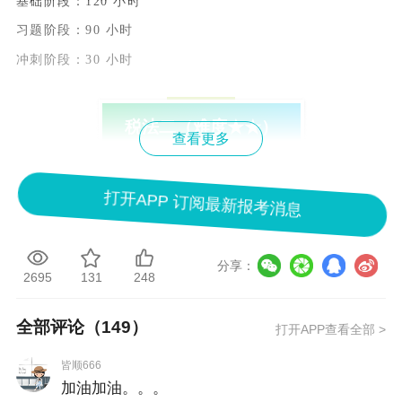
基础阶段：120 小时
习题阶段：90 小时
冲刺阶段：30 小时
税法二（难度★★）
查看更多
核心特点
打开APP 订阅最新报考消息
难度中等，与税法一衔接紧密，整体学习节奏轻松，适合搭
配税一同步备考，降低备考压力。
学习技巧
分享：
2695
131
248
以全面掌握 + 融会贯通为核心，在理解知识点的基础上，串
联不同税种、不同税种间的关联内容，避免孤立学习。
全部评论（
149
）
打开APP查看全部 >
重点内容
皆顺666
聚焦所得税、国际税收及小税种，企业所得税、个人所得税
加油加油。。。
是绝对重点，两大税种分值合计约占总分的 60% 左右，内