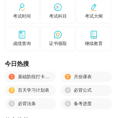
重点内容
涵盖财管（筹资、投资、营运、财务分析等）和会计（资
考试时间
考试科目
考试大纲
产、负债、所有者权益、收入、所得税等）两大模块。其中
长期股权投资、借款费用、债务重组、租赁、收入、所得税
为重难点，合计分值约占总分的 60%～65%，需重点突破。
备考时长
成绩查询
证书领取
继续教育
基础阶段：150 小时
习题阶段：90 小时
今日热搜
冲刺阶段：30 小时
1
2
基础阶段打卡计划
月份课表
涉税服务相关法律（难度★★）
3
4
百天学习计划表
必背公式
核心特点
5
6
必背法条
备考进度
法学属性强，知识点偏抽象，记忆量较大，无法学基础的考
生初期会觉得有一定难度，有注会经济法 / 中级经济法备考