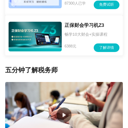
87300人已学
免费试听
核心特点
综合性最强、实务性最突出，是税法一、税法二、财务与会
正保财会学习机Z3
计、涉税服务相关法律的 “综合卷”，也是通关路上的 “拦路
虎”，难度最高。
畅学10大财会+实操课程
学习技巧
6388元
了解详情
以税法一、税法二为基础，侧重理解 + 实务应用，重点结合
真实案例学习，掌握账务调整、纳税申报等实际操作能力。
重点内容
五分钟了解税务师
涉税会计处理、增值税与所得税实务、纳税申报与审核等章
节分值占比极高，是备考核心；其他章节侧重解决实际问
题，难度相对较低。
备考时长
基础阶段：150 小时
习题阶段：90 小时