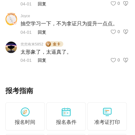
0
04-01
回复
容多、考分高，是耗时最长的核心章节。
备考时长
Joyce
抽空学习一下，不为拿证只为提升一点点。
基础阶段：120 小时
0
04-01
回复
习题阶段：90 小时
冲刺阶段：30 小时
兜兜有米5852
太形象了，太逼真了。
0
04-01
回复
财务与会计（难度★★）
核心特点
报考指南
知识点覆盖面广，计算量极大，是税务师考试中 “偏理科”
的科目，对逻辑思维和计算能力要求较高。
学习技巧
立足例题吃透公式 + 账务处理，先通过典型例题掌握核心计
报名时间
报名条件
准考证打印
算逻辑，再通过刷题巩固公式应用，避免死记公式不会用。