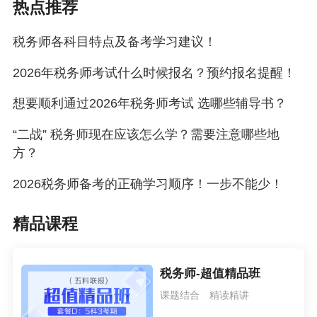
热点推荐
基础的话，会轻松很多。
学习技巧
税务师各科目特点及备考学习建议！
核心抓理解 + 案例应用，不搞机械背诵，结合实际案例理解
2026年税务师考试什么时候报名？预约报名提醒！
法条逻辑，学会用知识点解决具体问题。
重点内容
想要顺利通过2026年税务师考试 选哪些辅导书？
覆盖三大实体法、三大诉讼法，考试范围广、细节多，近年
“二战” 税务师现在应该怎么学？需要注意哪些地
考题灵活度高，还会出现 “黑马” 细节题，需全面覆盖知识
方？
点，不能偏科。
备考时长
2026税务师备考的正确学习顺序！一步不能少！
基础阶段：150 小时
精品课程
习题阶段：90 小时
冲刺阶段：30 小时
税务师-超值精品班
课题结合 精读精讲
涉税服务实务（难度★★★）