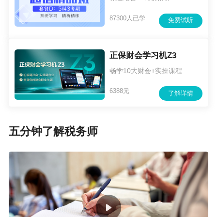
87300人已学
免费试听
正保财会学习机Z3
畅学10大财会+实操课程
6388元
了解详情
五分钟了解税务师