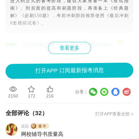
进入到正式的备考阶段，建议大家准备一本《应试指
南》。到后面的提高和刷题阶段，再准备上《经典题
解》《必刷550题》，考前冲刺阶段推荐使用《最后冲刺
8套模拟试卷》。
《应试指南》和《经典题解》有哪些区别？
04
查看更多
两本书的侧重点不一样。《应试指南》侧重于教材的深
打开APP 订阅最新报考消息
度解析，对知识点进行深入浅出地讲解，并配有相应的
练习题，适合基础知识学习时使用；《经典题解》侧重
于经典练习题解析，从例题入手深刻分析各题目对应的
分享：
知识点，是必备习题手册，适合考前三个月大量刷题、
2150
172
216
提高应试能力使用，建议刷题时使用。推荐大家在备考
前期使用《应试指南》辅助理解教材，后期使用《经典
全部评论（
32
）
打开APP查看全部 >
题解》刷题，实现学习知识点和刷题的完美结合，想要
顺利拿下考试，题目一定要做够哦！
花花
网校辅导书质量高