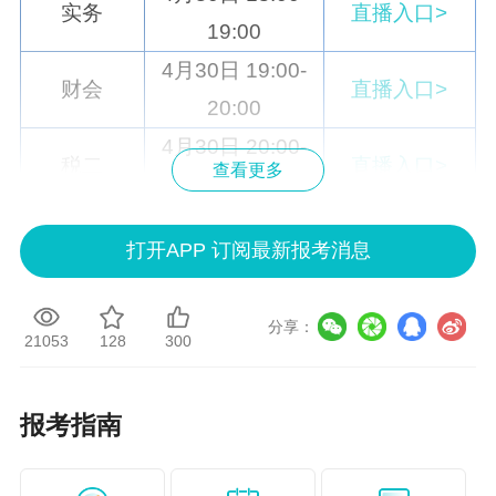
实务
直播入口>
19:00
4月30日 19:00-
财会
直播入口>
20:00
4月30日 20:00-
税二
直播入口>
查看更多
21:00
4月29日 19:00-
法律
直播入口>
打开APP 订阅最新报考消息
20:00
说明：因政策、内容不断变化与调整，正保会计
分享：
网校提供的以上信息仅供参考，如有异议，请考
21053
128
300
生以官方部门公布的内容为准！
报考指南