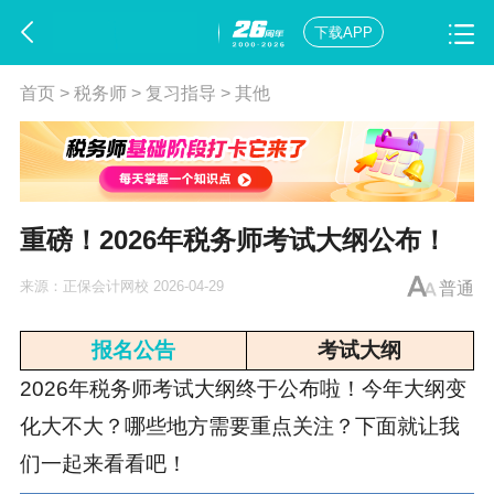
下载APP
首页
>
税务师
>
复习指导
>
其他
重磅！2026年税务师考试大纲公布！
来源：
正保会计网校
2026-04-29
普通
报名公告
考试大纲
2026年
税务师
考试大纲终于公布啦！今年大纲变
化大不大？哪些地方需要重点关注？下面就让我
们一起来看看吧！