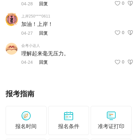
0
04-28
回复
上岸250****0611
加油！上岸！
报考三科
0
04-27
回复
推荐1：税法一+税法二+涉税服务实务
会考小达人
理解起来毫无压力。
“三税”联系较为密切，难度组合属于两门较易的科目
0
04-24
回复
加一门偏难的科目。学习特点是理解、记忆和计算的
内容比较多，适合理解记忆能力强、有一定计算能力
的考生。这是比较常见的报考方式，对于时间和精力
比较充足的考生，建议选择第一年报考这三门。
报考指南
推荐2：税法一+税法二+涉税服务相关法律
这种搭配属于两门较易的科目加一门较难的科目，需
要的记忆性内容偏多，计算量相对来说较少，但是尽
量优先保证《税法一》和《税法二》通过。
报名时间
报名条件
准考证打印
推荐3：税法一+税法二+财务与会计