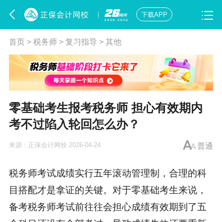
下载APP
首页
>
税务师
>
复习指导
>
其他
零基础考生报考税务师 担心有效期内
考不过陷入轮回怎么办？
来源：
正保会计网校
2026-04-24
普通
税务师
考试成绩实行五年滚动管理制，合理的科
目搭配才是拿证的关键。对于零基础考生来说，
备考税务师考试前往往会担心成绩有效期到了五