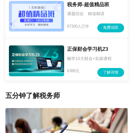
税务师-超值精品班
课题结合 精读精讲
87300人已学
免费试听
正保财会学习机Z3
畅学10大财会+实操课程
6388元
了解详情
五分钟了解税务师