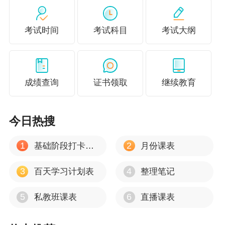
这种组合考虑了《税法一》《税法二》和《财务与会
计》之间的联系，三个科目互相促进。难度组合属于
两门较易的科目加一门较难的科目。学习特点是理
考试时间
考试科目
考试大纲
解、计算的内容难度中等，这种组合比较适合同时准
备注册会计师或各种职称类考试的考生。
成绩查询
证书领取
继续教育
不建议零基础考生一年报5科，用2-3年通过考试
是更优的选择！推荐零基础的同学跟着老师学
今日热搜
习，更容易理清知识脉络，夯实基础，轻松备
1
2
基础阶段打卡计划
月份课表
考！
了解/试听课程>>
3
4
百天学习计划表
整理笔记
5
6
私教班课表
直播课表