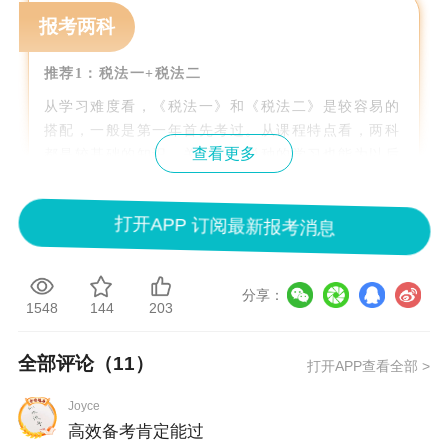
报考两科
推荐1：税法一+税法二
从学习难度看，《税法一》和《税法二》是较容易的
搭配，一般是第一年首先考过。从课程特点看，两科
查看更多
都是较基础的知识，关于各个税种的学习也能为以后
《涉税服务实务》的学习奠定一定的基础。如果考生
具备些会计知识，学习起来则会更加轻松。
打开APP 订阅最新报考消息
推荐2：财务与会计+涉税服务相关法律
《财务与会计》的重点在会计，这几年考试越来越灵
活，出难题的几率也越来越高。《涉税服务相关法
分享：
1548
144
203
律》的学习重在记忆和理解，难度因人而异，擅长记
忆和理解的朋友比较容易上手。从学习难度看，《财
全部评论（
11
）
务与会计》和《涉税服务相关法律》是比较难的搭
打开APP查看全部 >
配；从课程特点看，《财务与会计》偏重计算和理
Joyce
解，《涉税服务相关法律》偏重记忆。这种组合比较
高效备考肯定能过
适合计算能力强且对于文字的记忆能力较好的考生。