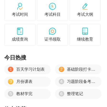
提示：以上建议一起报考的3科组合，都应该
优先保证《税法一》和《税法二》通过。
考试时间
考试科目
考试大纲
温馨提示
成绩查询
证书领取
继续教育
大家尽量不要一次性报考5科，因为税务师考
试所考查的知识点比较细，考查的内容也比较
多，所以在有限的备考时间里复习5科难度有
今日热搜
些大。
1
2
百天学习计划表
基础阶段打卡计划
如果您的基础非常好，备考时间也非常充足，
也是可以挑战一年报考4或5科的。
3
4
月份课表
习题阶段备考重点方向
一次报考几科应根据自身具体情况而定。
5
6
教材学完
整理笔记
更多推荐：