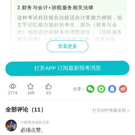
2.财务与会计+涉税服务相关法律
这种考试科目组合比较适合计算能力稍弱，但
文字记忆能力较好的考生，因为《财务与会
计》包括会计和财务管理两部分；《涉税服务
相关法律》一向有“小法考”之称，涉及行政
查看更多
法、民商法、刑法、诉讼法等。这两个科目的
考试范围都比较广，需要记忆的内容也比较
多。但是不建议大家死记硬背，要在理解的基
打开APP 订阅最新报考消息
础上学习。考完这两科之后，再去考“三税”，
即《税法一》《税法二》和《涉税服务实
务》，已经有了一定的学习基础，学习这三科
分享：
也会容易一些。
2774
169
53
全部评论（
11
）
打开APP查看全部 >
报考建议
小财务的成长日常
必须点赞。
1.不建议同时报考的科目