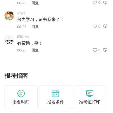
0
06-25
回复
财务与会计、涉税服务相关法律、涉税服务实
务
小镜子
努力学习，证书我来了！
2.不建议单独报考的科目
0
06-25
回复
税法一、税法二、涉税服务实务
3.建议一起报考的3个科目组合
暖阳小筑
有帮助，赞！
①税法一+税法二+涉税服务实务
0
06-25
回复
主要考虑到“三税”之间的联系，且《税法一》
和《税法二》可以为学习《涉税服务实务》打
基础，但是难度较高。
②税法一+税法二+涉税服务相关法律
报考指南
主要考虑到三个科目均是以法律相关，记忆性
内容偏多，计算量相对来说较少。
③税法一+税法二+财务与会计
报名时间
报名条件
准考证打印
主要考虑到《财务与会计》科目比较难，能够
提前学习。