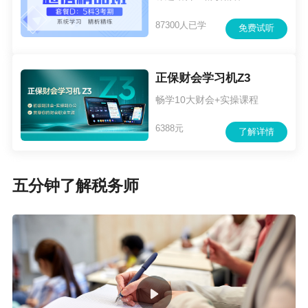
87300人已学
免费试听
正保财会学习机Z3
畅学10大财会+实操课程
6388元
了解详情
五分钟了解税务师