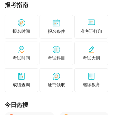
多，知识点很碎，如果有
听课为主，听课时在教材
报考指南
时间，先自己看教材，如
上做上重点标记，这样，
果时间和精力有限，听课
再次阅读教材时就重点看
之后再看看教材，把握重
标记的内容，补充阅读未
报名时间
报名条件
准考证打印
难点。
标记的内容。
做练习
总结错题
考试时间
考试科目
考试大纲
每听完一章节，及时做
对于自己所做的题，出错
题。听完课做题时不要翻
的题一定要进行标记，反
书，做完后再看答案正确
复巩固，对知识点定期归
成绩查询
证书领取
继续教育
与否。
纳总结。
今日热搜
更多推荐：