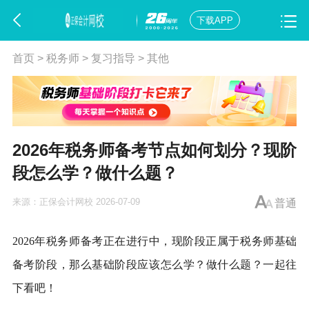
下载APP
首页
>
税务师
>
复习指导
>
其他
2026年税务师备考节点如何划分？现阶
段怎么学？做什么题？
来源：
正保会计网校
2026-07-09
普通
2026年
税务师
备考正在进行中，现阶段正属于税务师基础
备考阶段，那么基础阶段应该怎么学？做什么题？一起往
下看吧！