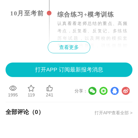
10月至考前
综合练习+模考训练
认真看看
老师总结的重点、高频
考点，反复看、反复记。多练练
历年试题，以及网校的模拟套
题，熟悉出题点，训练做题能
查看更多
力，培养考试思维。
搭配：《必刷550题》、《8套模
打开APP 订阅最新报考消息
拟试卷》
分享：
基础阶段怎么听课？
1995
119
241
全部评论（
0
）
打开APP查看全部 >
先听课
有针对性地学教材
税务师考试涉及内容很
把教材当作备查工具，以