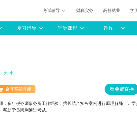
考试辅导
财税实务
高薪就业
学
复习指导
辅导课程
题库
体：
大
小
看免费直播
金牌答疑老师
师，多年税务师事务所工作经验，擅长结合实务案例进行原理解释，让学
，帮助学员顺利通过考试。