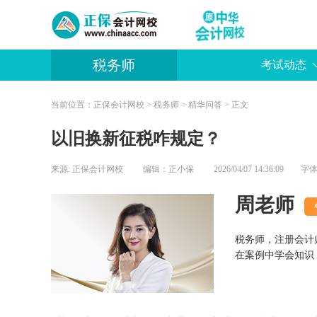
税务师
考试动态
当前位置：
正保会计网校
>
税务师
>
精华问答
> 正文
以旧换新征税咋规定？
来源:
正保会计网校
编辑：正小保
2026/04/07 14:36:09 字
周老师
税务师，注册会计
在案例中学会知识