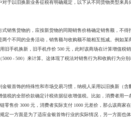
中对于以旧换新业务征税有明确规定，以下从不同货物类型来具
方式销售货物的，应按新货物的同期销售价格确定销售额，不得
是两个不同的业务活动，销售额与收购额不能相互抵减。例如某
若用旧手机换新，旧手机作价 500 元，此时该商场在计算增值税
元（5000 - 500）来计算。这体现了税法对销售行为和收购行为分
到金银首饰的特殊性和市场交易习惯，纳税人采用以旧换新（含
增值税的全部价款确定计税依据征收增值税。比如，消费者用一
零售价 3000 元，消费者实际支付 1000 元差价，那么该商家
这样规定一方面是为了适应金银首饰行业的实际情况，另一方面也