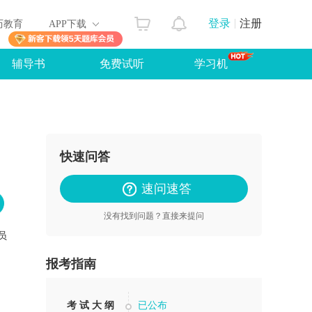
登录
注册
历教育
APP下载
辅导书
免费试听
学习机
快速问答
速问速答
没有找到问题？直接来提问
员
报考指南
考 试 大 纲
已公布