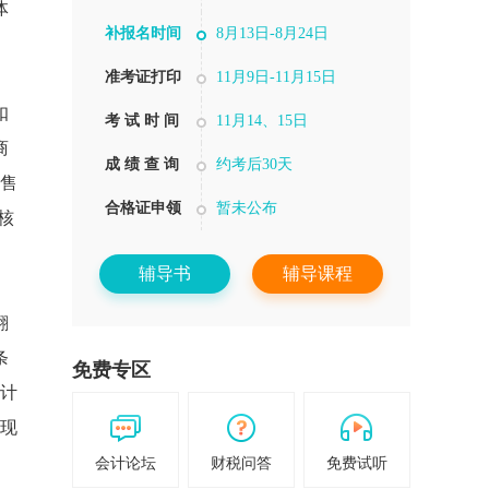
体
补报名时间
8月13日-8月24日
准考证打印
11月9日-11月15日
扣
考 试 时 间
11月14、15日
商
成 绩 查 询
约考后30天
销售
合格证申领
暂未公布
别核
辅导书
辅导课程
翻
条
免费专区
在计
体现
会计论坛
财税问答
免费试听