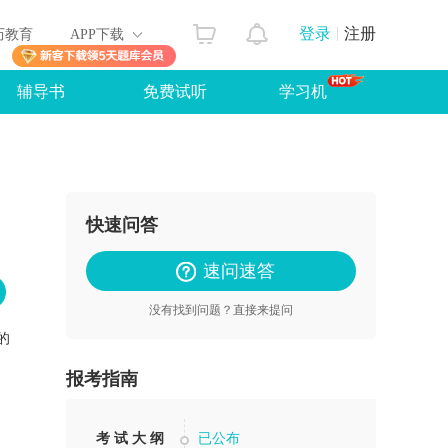
登录
注册
历教育
APP下载
辅导书
免费试听
学习机
快速问答
速问速答
没有找到问题？直接来提问
的
报考指南
考 试 大 纲
已公布