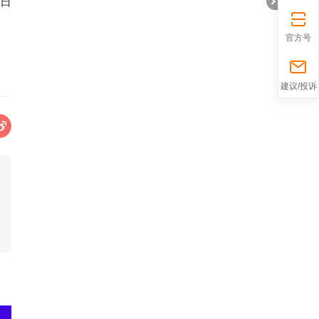
0日
官方号
折
建议/投诉
叠