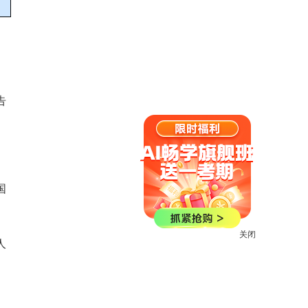
告
国
关闭
人