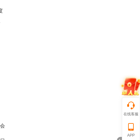
度
系
自
在线客服
会
APP