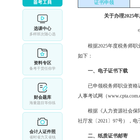
证书申领
关于办理202
选课中心
多样班次随心选
根据2025年度税务
如下：
资料专区
备考干货任你学
一、电子证书下载
已申领税务师职业资格
人事考试网（www.cpta.
财会题库
海量题目等你练
根据《人力资源社会保
社厅发〔2021〕97号）
会计人证件照
二、纸质证书邮寄
省时省力又省钱