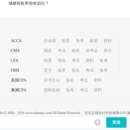
·
城建税税率按啥划分？
ACCA
白金级
前景
免考
政策
资料
CMA
报名
考试
政策
准考证
查分
CFA
前景
报名
考试
资料
备考
FRM
官方
前景
报名
考试
备考
美国CPA
证书互认
报名
考试
资料
澳洲CPA
授权机构
免考
考试
资料
ght
©
2000 -
2026
www.chinaacc.com All Rights Reserved.
北京正保会计科技有限公司 
20200959
京ICP备20012371号-7
出版物经营许可证
京公网安备 11010802044
发送