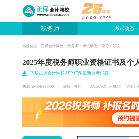
税务师
考试动态
当前位置：
正保会计网校
>
税务师
>
考试动态
>
查分
> 正文
2025年度税务师职业资格证书及
下载正保会计网校APP 订阅最新报考消息
来源:
正保会计网校
编辑：春分
2026/01/21 08:40:13 字体：