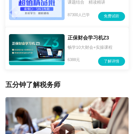
课题结合 精读精讲
中的描述更加丰富和复杂，要以空杯心态持续学
87300人已学
免费试听
习。考试的重点，并不等同于实务处理的难点。
比如，关于企业所得税税前扣除处理，实际工作
正保财会学习机Z3
中具体扣除项目的判断具有一定挑战性，但这一
畅学10大财会+实操课程
实务难点，往往是题目中的已知项。税务师考题
中，通常会直接给出每一扣除项目的发生额，要
6388元
了解详情
求计算允许扣除或者纳税调整的金额。
当前，从事税务管理需要的税务、会计等专业知
五分钟了解税务师
识不断更新，唯有不断学习，才能全面理解和把
握最新的政策要点。比如，今年实施的增值税法
及配套政策在应税交易、进项税额抵扣规则等诸
多方面都有变化，这些变化都体现在细节当中。
企业财税人员要反复对比学习，知晓政策变化的