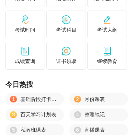
算业务时，税务干部就需要学懂弄通破产法律程
序、清算财务报表等事项。备考税务师的过程
中，税务干部需要将财务视角、法律思维和税务
考试时间
考试科目
考试大纲
执法三者融会贯通，这有助于其在业务研讨、政
策解读、专业咨询中“心中有底”，对复杂涉税业务
提出专业见解。
成绩查询
证书领取
继续教育
当前，税务师资格已成为基层干部提升素养、深
耕主业、实现职业突破的有效途径。同时，税务
今日热搜
师备考科目多、内容广，考验着考生的学习定力
与钻研韧劲。备考的过程，不仅是知识的积累，
1
2
基础阶段打卡计划
月份课表
更是心性的磨砺——让人摒弃机械履职的惰性，
3
4
百天学习计划表
整理笔记
养成主动学习、持续精进的习惯。未来，希望更
多税务干部以备考税务师为契机，把专业知识转
5
6
私教班课表
直播课表