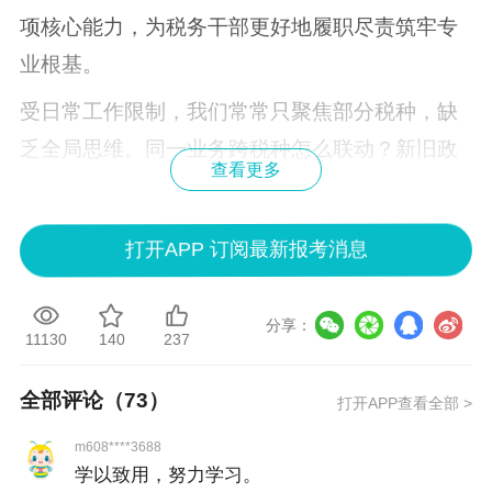
项核心能力，为税务干部更好地履职尽责筑牢专
业根基。
受日常工作限制，我们常常只聚焦部分税种，缺
乏全局思维。同一业务跨税种怎么联动？新旧政
查看更多
策衔接、特殊业务例外条款、地方口径与上位法
规定冲突如何判断？这些问题，单靠日常工作的
打开APP 订阅最新报考消息
经验积累，往往难以解决。以企业处置不动产这
一常见业务为例，交易双方可能需综合考虑增值
分享：
税、附加税费、土地增值税、企业所得税、印花
11130
140
237
税、契税等多个税种，牵一发而动全身。备考税
全部评论（
73
）
打开APP查看全部 >
务师的过程，能够打破单一业务技能的局限，将
税法知识从碎片化集成为一个完整的体系。一些
m608****3688
学以致用，努力学习。
备考时可能觉得“超纲”的知识，恰恰成了工作中最