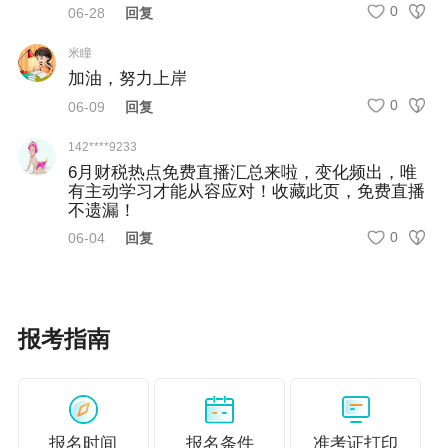
0
06-28
回复
有用的底气。
米瞳
税务师考试中有大量实务综合题，高度贴合真实
加油，努力上岸
业务场景。备考过程中，税务干部通过系统学
0
06-09
回复
习，能够跳出流程化工作模式，学会透过财务报
142****9233
表、申报数据、业务合同捕捉疑点，精准识别隐
6月财税热点免费直播汇总来啦，变化频出，唯
有主动学习才能从容应对！收藏此页，免费直播
性执法风险与企业涉税漏洞，在税源管理中快速
不遗漏！
0
甄别异常数据，在纳税辅导中纠正政策误区，在
06-04
回复
日常征管中排查流程短板，让税务工作更具前瞻
性、精准性。
报考指南
面对企业复杂的交易架构、新兴业务模式、涉税
疑难问题，税务干部不能只懂税法，更要懂会
计、懂法律、懂实务。比如，在处理企业破产清
报名时间
报名条件
准考证打印