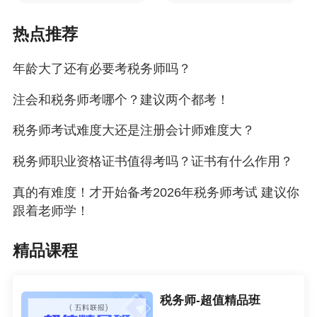
化为履职实效，以过硬本领扛起征管责任、以专
业守护税收公平，立足岗位，积蓄“证”能量。（国
热点推荐
家税务总局宁波高新技术产业开发区税务局 胡安
年龄大了还有必要考税务师吗？
宜）
注会和税务师考哪个？建议两个都考！
在高起点上持续学习
税务师考试难度大还是注册会计师难度大？
通过考试取得税务师资格，无疑是个人成长中很
税务师职业资格证书值得考吗？证书有什么作用？
有意义的一件事情。备考税务师的过程是对个人
智力、毅力和体力的全方位考验，取得证书则意
真的有难度！才开始备考2026年税务师考试 建议你
味着具备了从事财税工作的基本专业知识，和多
跟着老师学！
数人相比具有较高的起点。从实践看，从一名税
精品课程
务师到一名优秀的企业税务经理，还需要在工作
中持续学习。
税务师-超值精品班
财税工作者在实务工作中遇到的场景，远比试题