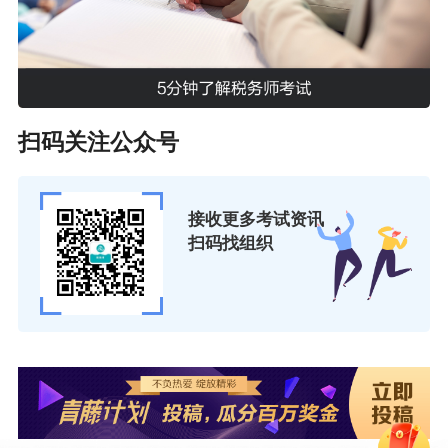
背后逻辑，做到知其然，更知其所以然。
考取了税务师证书的财税人员，还要坚持学用结
合，掌握“联系”的学习方法，学会站在企业的角度
扫码关注公众号
看政策、站在政策的角度思考对企业的影响。比
如在学习增值税法及配套政策时，要有意识地思
考每一个条文对企业有什么影响、企业应当如何
接收更多考试资讯
扫码找组织
去适用和执行。
企业税务管理是一门在实践中不断探索的学问，
需要从实务中不断总结经验，努力探求税务管理
的规律。仍以增值税为例，对于某些税率发生变
化的应税交易，要思考交易双方如何看待税率的
变化，如何重新确定交易的价格，等等。这些问