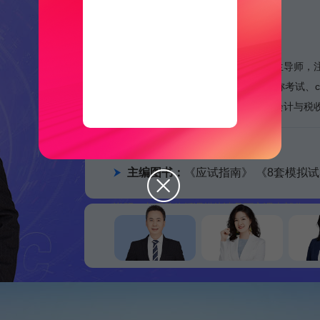
欧理平
博士，会计系副主任，副教授，硕士生导师，
家公司独立董事、财税顾问。17年职称考试、c
颜值与才华兼备，理论与实践融合，会计与税
主讲课程：
AI畅学旗舰班
主编图书：
《应试指南》 《8套模拟
说明：老师具体授课模块请见下方课表部分。