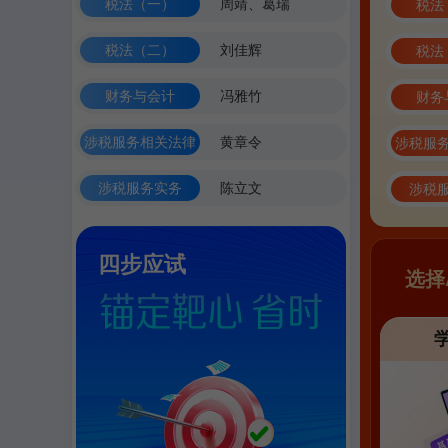
税法（一）
周靖、葛瑞
税法
税法（二）
刘佳辉
税法
财务与会计
冯雅竹
财务
涉税服务相关法律
黄章令
涉税服
涉税服务实务
陈立文
涉税
四步应试
选择