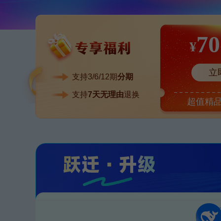
70
¥
立
支持3/6/12期
分期
支持
7天无理由
退换
超值精品