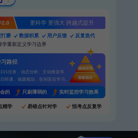
2.0
更科学 更强大 跨越式提升
索打磨
数据积累
用户反馈
反复迭代
精准学重新定义学习边界
学习路径
1V1任务、动态分析、主动推送等
每日听课、做题规划，告别盲目学习。
会的
只刷薄弱的
实时监控学习效果
点精学
易错点针对学
恒考点反复学