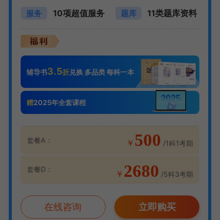
10项超值服务
11类题库资料
服务
题库
3.5
辅导书
折
兑换 多品类 每科一本
赠
2025年全套课程
500
套餐A：
￥
/1科1考期
2680
套餐D：
￥
/5科3考期
在线咨询
立即购买