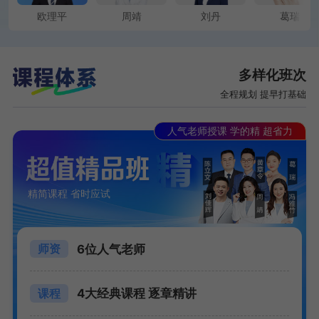
欧理平
周靖
刘丹
葛瑞
多样化班次
全程规划 提早打基础
人气老师授课 学的精 超省力
精简课程 省时应试
6位人气老师
师资
4大经典课程 逐章精讲
课程