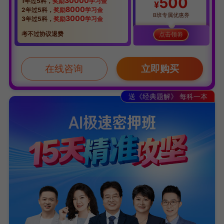
500
30000
1年过5科，
奖励
学习金
¥
8000
2年过5科，
奖励
学习金
B班专属优惠券
3000
3年过5科，
奖励
学习金
考不过协议退费
点击领劵
在线咨询
立即购买
送《经典题解》 每科一本