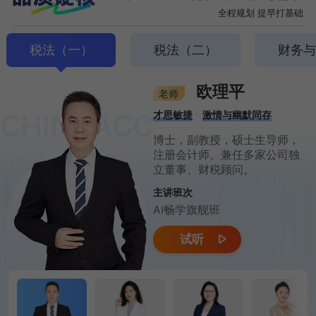
全程规划 提早打基础
税法（一）
税法（二）
财务
欧理平
老师
才思敏捷
激情与幽默同存
博士，副教授，硕士生导师，
注册会计师。兼任多家公司独
立董事、财税顾问。
主讲班次
AI畅学旗舰班
试听