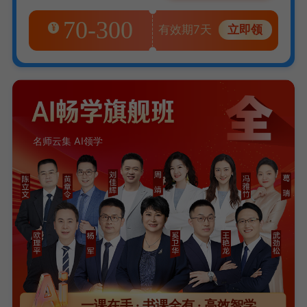
70-300
¥
有效期7天
立即领
名师云集 AI领学
一课在手 · 书课全有 · 高效智学