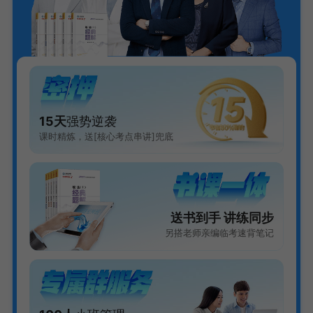
15天
强势逆袭
课时精炼，送[核心考点串讲]兜底
送书到手 讲练同步
另搭老师亲编临考速背笔记