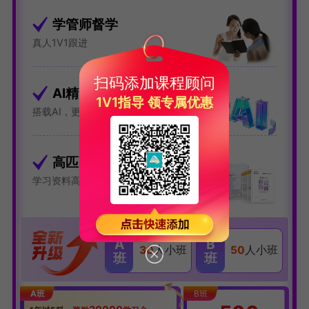
学管师督学
真人1V1跟进
扫码添加课程顾问
AI精准学&AI大纲学
1V1指导 领专属优惠
搭载AI，更提效
高匹配·全资料
学习资料高度匹配课程，分数爆炸式增长
A
B
30
人小班
50
人小班
班
班
A班
B班