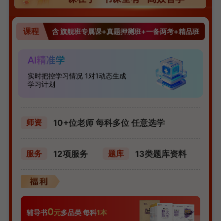
课程
含 旗舰班专属课+真题押测班+一备两考+精品班
实时把控学习情况 1对1动态生成
学习计划
10+位老师 每科多位 任意选学
师资
12项服务
13类题库资料
服务
题库
0
辅导书
元
多品类 每科
1本