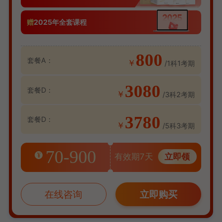
赠
2025年全套课程
800
套餐A：
￥
/1科1考期
3080
套餐D：
￥
/3科2考期
3780
套餐D：
￥
/5科3考期
70-900
¥
有效期7天
立即领
在线咨询
立即购买