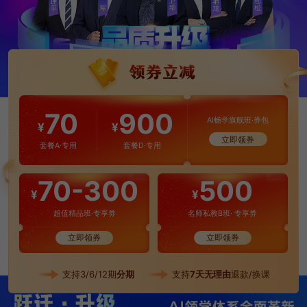
70
900
AI畅学旗舰班·券包
¥
¥
立即领券
套餐A·专用
套餐D·专用
70-300
500
¥
¥
超值精品班·专享券
名师私教B班· 专享券
立即领券
立即领券
支持3/6/12期
分期
支持
7天无理由
退款/换课