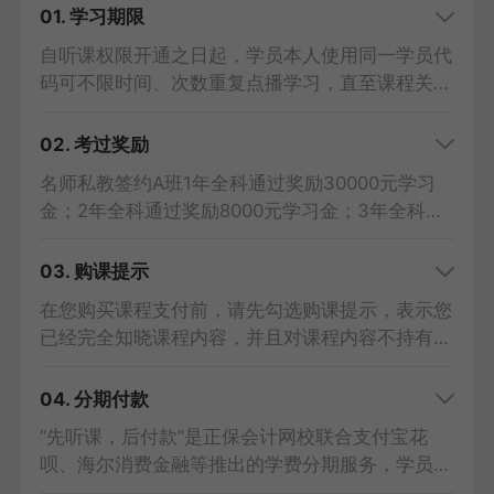
01. 学习期限
自听课权限开通之日起，学员本人使用同一学员代
码可不限时间、次数重复点播学习，直至课程关
闭，课程内容仅限学员本人使用，严禁与他人共
用。
02. 考过奖励
①1考期：2026年考试结束后一周关闭。
名师私教签约A班1年全科通过奖励30000元学习
②多考期：辅导期内随意学，最后1考期考试结束
金；2年全科通过奖励8000元学习金；3年全科通
后一周关闭，每年需要人脸识别开课，新一年课程
过奖励3000元学习金；学习金发放到“活动账户”。
可在上一年考试结束后开通。（名师私教签约班除
03. 购课提示
外）
1考期协议>>
2考期协议>>
3考期协议>>
在您购买课程支付前，请先勾选购课提示，表示您
③名师私教签约班：2026年考试成绩公布当日关
已经完全知晓课程内容，并且对课程内容不持有任
闭，需在税务师考试成绩公布之日起30日内向网
何异议，双方之间已经就该次交易达成共识。
校提供报名信息（未报名学员提供身份证信息），
04. 分期付款
或未通过的成绩证明，提出申请并审核通过后方可
“先听课，后付款”是正保会计网校联合支付宝花
享受第二年或第三年免费重学的政策，逾期申请不
呗、海尔消费金融等推出的学费分期服务，学员仅
予办理！辅导期内已通过科目，不再提供续学服
需支付首期学费即可开始听课，剩余学费按月支