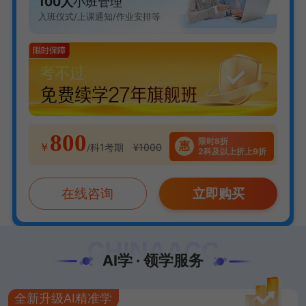
100人
小班管理
入班仪式/上课通知/作业安排等
800
限时8折
惠
￥
/科1考期
¥1000
2科及以上折上9折
在线咨询
立即购买
AI学 · 领学服务
全新升级AI精准学