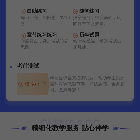
自助练习
随堂练习
每日一练、AI做题、1V1组
按章练习，夯实基础，巩
卷。
固各章学习效果。
章节练习练习
历年试题
含高频点，锁定考试设题
实时在线练，摸清考试出
思路。
题规律。
考前测试
考前提供全真模拟试题，帮助考生熟悉
模拟/临门
实际考试做题节奏，寻找题感、全盘复
习、查漏补缺！
精细化教学服务 贴心伴学