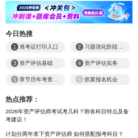
息作出相应的回答。本科涉及到的计算相较于其他科目来
说，所占比例较高。通常涉及到大量的计算，所以对考生
的计算器使用及计算速度有一定的要求。
今日热搜
②涉及计算的，要求列出算式、计算步骤，保证尽可能多
准考证打印入口
习题强化阶段课程
1
2
得分，即使最终答案计算的不正确，只要中间步骤正确，
也可以得到相应的分值。
资产评估基础
资产评估实务
3
4
相关推荐：
章节历年考查题型
抓紧报名机会
5
6
现在准备2026年资产评估师考试还早吗？不早了！
热点推荐：
2026年资产评估师报名正在进行中 报名后如何开启学习？
2026年资产评估师考试考几科？附各科目特点及备
考建议！
计划分两年拿下资产评估师 如何搭配报考科目？