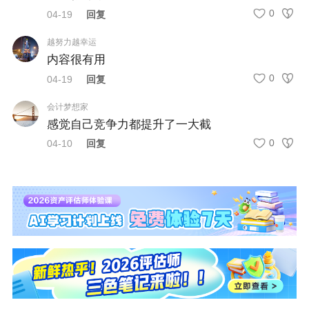
④对于完全没有思路的题目，宁猜勿缺，选择“脸熟”选
0
04-19
回复
项，毕竟，做错题目也不会倒扣分，万一蒙对了呢！
越努力越幸运
需要提醒大家注意的是，单选题的个别题目会让大家选
内容很有用
0
04-19
回复
择“不正确”的选项，一定要认真审题，避免大意失荆州。
会计梦想家
二、多项选择题
感觉自己竞争力都提升了一大截
①多项选择题一定要做到宁缺勿猜，慎用猜测法，因为少
0
04-10
回复
选给相应分数，但是有错选的话是不得分的，所以拿不准
的选项不要选。
②建议多选题通常选两个，拿的准选三个，尽量少选四
个，绝对不能选五个。
三、综合题
①综合题主要为计算性题目，要求考生根据题目给出的信