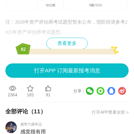
注：2026年
资产评估师考试题
型暂未公布，现阶段请参考2
025年资产
评估师考试题
型。
查看更多
0
2
资产评估师考试各题型答题技巧
打开APP 订阅最新报考消息
一、单项选择题
①对于简单的题目，采用直接选择法；
分享：
2364
181
91
②对于自身有一定难度的题目，可采用排除法；
全部评论（
11
）
打开APP查看全部 >
③对于计算类题目，先看问题，再看已知条件，采用反推
法；
越努力越幸运
感觉很有用