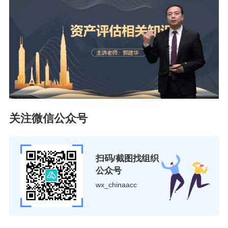
《相关知识·经济法部分》
部分教材变动及解读
2026年
资产评估师考试教材
终于和我们见面了，
教材的下发意味着各位考生朋友的备考之路也要
正式拉开帷幕了。网校已经在第一时间对相关变
化内容进行了整理，我们来一起看一下吧。
关注微信公众号
扫码/截图找组织
公众号
wx_chinaacc