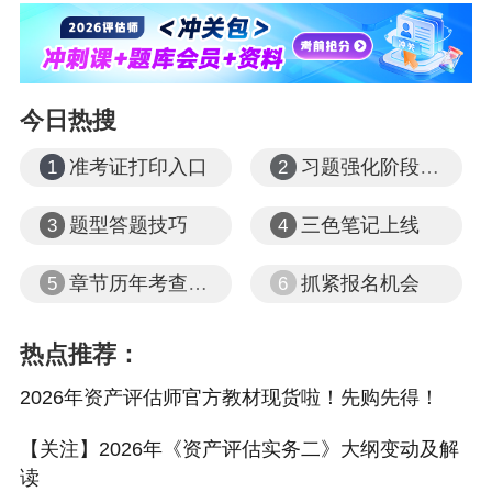
今日热搜
准考证打印入口
习题强化阶段课程
1
2
《相关知识·财管部分》教材变动及解读
题型答题技巧
三色笔记上线
3
4
2026年《资产评估·财管部分》整体变动较小，基
章节历年考查题型
抓紧报名机会
5
6
本无变化。网校已经在第一时间对相关内容进行
了整理，我们来一起看一下吧。
热点推荐：
2026年资产评估师官方教材现货啦！先购先得！
【关注】2026年《资产评估实务二》大纲变动及解
读