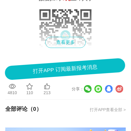
查看更多
打开APP 订阅最新报考消息
2026年
资产评估师
基础课程已开课，想要备考抢
先一步？不想落后他人？快来了解一下我们的高
分享：
4810
110
213
效实验班吧！
点击查看详情>>
全部评论（
0
）
打开APP查看全部 >