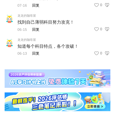
0
07-16
回复
较高，需要花费的时间和精力较多，建议尽早备
考。
龙龙的咖啡屋
找到自己薄弱科目努力攻克！
0
06-15
回复
课上/课后注意事项
龙龙的咖啡屋
同时在听课的过程中要理解课程内容，不懂的地
知道每个科目特点，各个攻破！
方有针对性的重点听。
0
06-13
回复
◆ 把握课堂
（1）坚持听课；
（2）做配套讲义习题，独立思考；
（3）归纳总结。
◆ 课后归纳