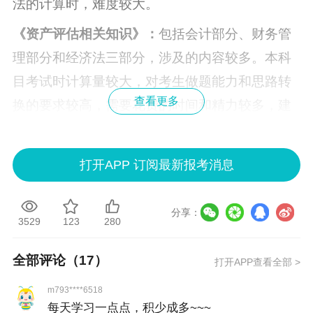
法的计算时，难度较大。
《资产评估相关知识》：
包括会计部分、财务管
理部分和经济法三部分，涉及的内容较多。本科
目考试时计算量较大，对考生做题能力和思路转
查看更多
换的要求较高，需要花费的时间和精力较多，建
议尽早备考。
《资产评估实务（一）》：
内容较多，计算量较
打开APP 订阅最新报考消息
大。
本科目考试时计算量较大，对考生做题能力
和思路转换的要求较高，需要花费的时间和精力
分享：
3529
123
280
较多，建议尽早备考。
《资产评估实务（二）》：
该科目包括两部分涉
全部评论（
17
）
打开APP查看全部 >
及的内容较多，尤其是第二部分。本科目考试时
m793****6518
计算量较大，对考生做题能力和思路转换的要求
每天学习一点点，积少成多~~~