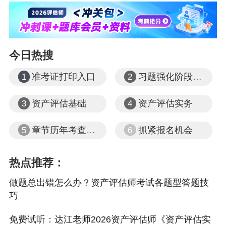
（1）梳理知识点，建立知识框架；
（2）同步练习；
（3）完善补充总结，整理错题本，梳理考试规
今日热搜
律；
准考证打印入口
习题强化阶段课程
1
2
（4）温故知新，不断回顾，加强记忆。
资产评估基础
资产评估实务
3
4
更多推荐：
章节历年考查题型
抓紧报名机会
5
6
错过了报名2026年资产评估师考试？那就别错过
补报名！
热点推荐：
做题总出错怎么办？资产评估师考试各题型答题技
巧
免费试听：达江老师2026资产评估师《资产评估实