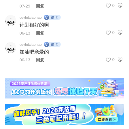
0元下载！2026年资产评估师思维导图来了！帮
0
07-29
回复
你更快串联考点！
cqyhdxiaohao
计划很好的啊
0
06-13
回复
cqyhdxiaohao
加油吧亲爱的
0
06-13
回复