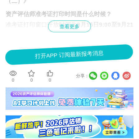
（二）》
资产评估师准考证
打印时间是什么时候？
准考证打印窗口开放时间为
9月15日9:00至9月21
查看更多
日14:00
，考生需登录中国资产评估协会官网的考
试服务平台（
点击进入
）完成打印。
打开APP 订阅最新报考消息
1、建议提前打印并保存电子版
2、打印时注意网络状况，避免照片加载失败
分享：
3、如遇问题可刷新页面或错峰操作
0
0
0
资产评估师考试科目如何设置？
考试共设四科，均为必考科目，内容覆盖理论与
实务：
1、《资产评估基础》——奠定专业认知
2、《资产评估相关知识》——强化法律与财务理