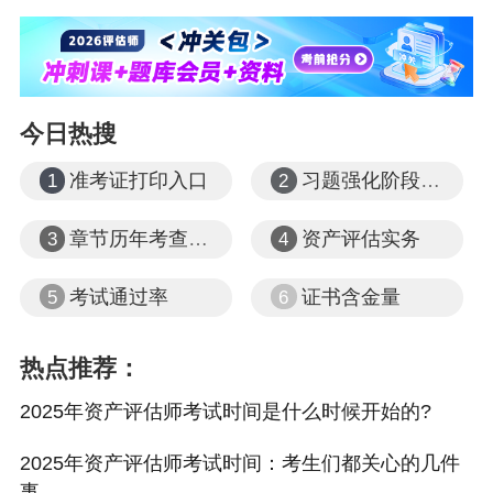
解
3、《资产评估实务（一）》——聚焦资产估值实
操
4、《资产评估实务（二）》——深化复杂场景应
今日热搜
用
准考证打印入口
习题强化阶段课程
1
2
常见问题
章节历年考查题型
资产评估实务
3
4
准考证打印后发现信息错误怎么办？
答：请立即联系当地考试机构，携带身份证原件
考试通过率
证书含金量
5
6
办理更正手续。
热点推荐：
错过准考证打印时间还能补打吗？
答：若已过期，请咨询当地主管单位，看是否支
2025年资产评估师考试时间是什么时候开始的?
持现场补办。
2025年资产评估师考试时间：考生们都关心的几件
事