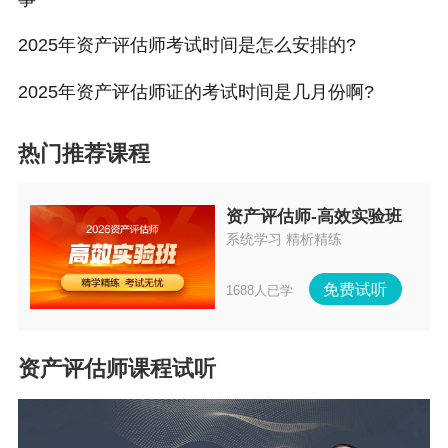
准考证需要盖章吗？
答：不需要盖章，凭准考证和身份证即可入场考
2025年资产评估师考试时间是怎么安排的?
试。
2025年资产评估师证的考试时间是几月份啊?
说明：因考试政策、内容不断变化与调整，正保
会计网校提供的以上信息仅供参考，如有异议，
热门推荐课程
请考生以官方部门公布的内容为准！
资产评估师-高效实验班
系统学习 精析精练
免费试听
1688人已学
资产评估师课程试听